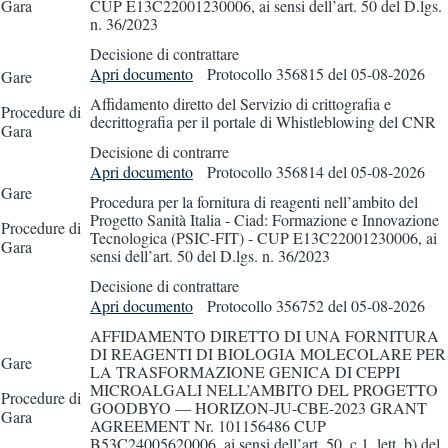
Gara
CUP E13C22001230006, ai sensi dell’art. 50 del D.lgs.
n. 36/2023
Decisione di contrattare
Apri documento
Protocollo 356815
del 05-08-2026
Gare
Affidamento diretto del Servizio di crittografia e
Procedure di
decrittografia per il portale di Whistleblowing del CNR
Gara
Decisione di contrarre
Apri documento
Protocollo 356814
del 05-08-2026
Gare
Procedura per la fornitura di reagenti nell’ambito del
Progetto Sanità Italia - Ciad: Formazione e Innovazione
Procedure di
Tecnologica (PSIC-FIT) - CUP E13C22001230006, ai
Gara
sensi dell’art. 50 del D.lgs. n. 36/2023
Decisione di contrattare
Apri documento
Protocollo 356752
del 05-08-2026
AFFIDAMENTO DIRETTO DI UNA FORNITURA
DI REAGENTI DI BIOLOGIA MOLECOLARE PER
Gare
LA TRASFORMAZIONE GENICA DI CEPPI
MICROALGALI NELL’AMBITO DEL PROGETTO
Procedure di
GOODBYO — HORIZON-JU-CBE-2023 GRANT
Gara
AGREEMENT Nr. 101156486 CUP
B53C24005620006, ai sensi dell’art. 50, c.1, lett. b) del