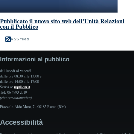
Pubblicato il nuovo sito web dell'Unità Relazioni
con il Pubblico
RSS feed
Informazioni al pubblico
dal lunedì al venerdì
dalle ore 08:30 alle 13:00 e
dalle ore 14:00 alle 17:00
Scrivi a:
urp@cnr.it
Tel: 06 4993 2019
(ricerca automatica)
Piazzale Aldo Moro, 7 - 00185 Roma (RM)
Accessibilità