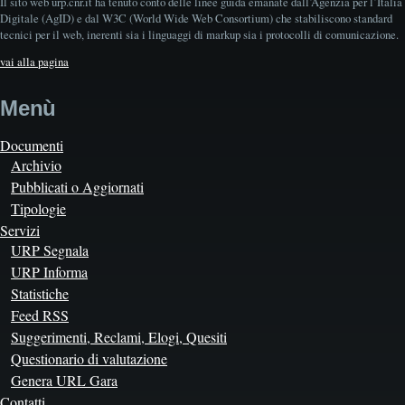
Il sito web urp.cnr.it ha tenuto conto delle linee guida emanate dall’Agenzia per l’Italia
Digitale (AgID) e dal W3C (World Wide Web Consortium) che stabiliscono standard
tecnici per il web, inerenti sia i linguaggi di markup sia i protocolli di comunicazione.
vai alla pagina
Menù
Documenti
Archivio
Pubblicati o Aggiornati
Tipologie
Servizi
URP Segnala
URP Informa
Statistiche
Feed RSS
Suggerimenti, Reclami, Elogi, Quesiti
Questionario di valutazione
Genera URL Gara
Contatti