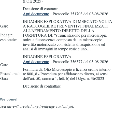
(FOE 2025)
Decisione di contrarre
Apri documento
Protocollo 351703
del 03-08-2026
INDAGINE ESPLORATIVA DI MERCATO VOLTA
Gare
A RACCOGLIERE PREVENTIVI FINALIZZATI
ALL’AFFIDAMENTO DIRETTO DELLA
Indagini
FORNITURA DI: “strumentazione per microscopia
esplorative
ottica a fluorescenza composta da un microscopio
invertito motorizzato con sistema di acquisizione ed
analisi di immagini in tempo reale e uno…
INDAGINE ESPLORATIVA
Apri documento
Protocollo 356377
del 05-08-2026
Gare
Fornitura di: Olio Microscopio e licenza ordine interno
Procedure di
n: 800_8 - Procedura per affidamento diretto, ai sensi
Gara
dell’art. 50, comma 1, lett. b) del D.lgs. n. 36/2023
Decisione di contrattare
Welcome!
You haven’t created any frontpage content yet.