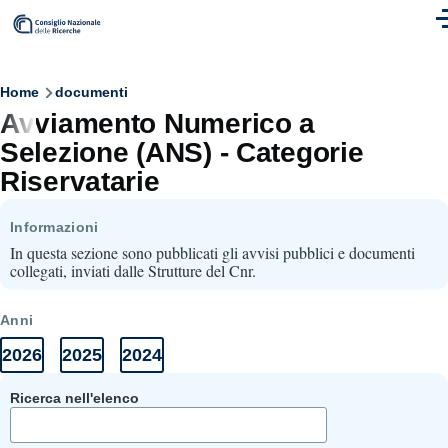
Skip to main content
M
Breadcrumb
Home
documenti
Avviamento Numerico a
Selezione (ANS) - Categorie
Riservatarie
Informazioni
In questa sezione sono pubblicati gli avvisi pubblici e documenti
collegati, inviati dalle Strutture del Cnr.
Anni
2026
2025
2024
Anni
Elenco
Elenco
Elenco
Documenti
documenti
documenti
documenti
2026
2025
2024
Ricerca nell'elenco