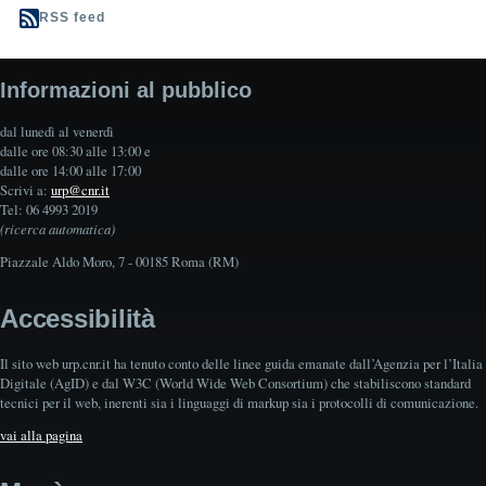
RSS feed
Informazioni al pubblico
dal lunedì al venerdì
dalle ore 08:30 alle 13:00 e
dalle ore 14:00 alle 17:00
Scrivi a:
urp@cnr.it
Tel: 06 4993 2019
(ricerca automatica)
Piazzale Aldo Moro, 7 - 00185 Roma (RM)
Accessibilità
Il sito web urp.cnr.it ha tenuto conto delle linee guida emanate dall’Agenzia per l’Italia
Digitale (AgID) e dal W3C (World Wide Web Consortium) che stabiliscono standard
tecnici per il web, inerenti sia i linguaggi di markup sia i protocolli di comunicazione.
vai alla pagina