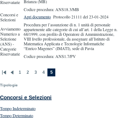
Brianza (MB)
Riservatarie
Codice procedura: ANS18.3/MB
Concorsi e
Apri documento
Protocollo 21111
del 23-01-2024
Selezioni
Procedura per l’assunzione di n. 1 unità di personale
Avviamento
appartenente alle categorie di cui all’art. 1 della Legge n.
Numerico a
68/1999, con profilo di Operatore di Amministrazione,
Selezione
VIII livello professionale, da assegnare all’Istituto di
Matematica Applicata e Tecnologie Informatiche
(ANS) -
“Enrico Magenes” (IMATI), sede di Pavia
Categorie
Riservatarie
Codice procedura: ANS1.7/PV
1
2
3
4
5
First
Previous
Page
Page
Page
Page
Current
Pagination
page
page
page
Tipologie
Concorsi e Selezioni
Tempo Indeterminato
Tempo Determinato