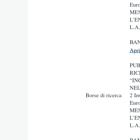
Eur
MES
L’E
L.A.
BAN
Apr
PUB
RIC
“IN
NEL
Borse di ricerca
2 In
Eur
MES
L’E
L.A.