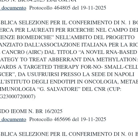
i documento
Protocollo 464805
del 19-11-2025
BLICA SELEZIONE PER IL CONFERIMENTO DI N. 1 B
ERCA PER LAUREATI PER RICERCHE NEL CAMPO DE
IENZE BIOMEDICHE” NELL’AMBITO DEL PROGETTO
ANZIATO DALL’ASSOCIAZIONE ITALIANA PER LA RI
 CANCRO (AIRC) DAL TITOLO “A NOVEL RNA-BASED
ATEGY TO TREAT ABBERRANT DNA METHYLATION:
ARDS A TARGETED THERAPY FOR-NO- SMALL-CEL
CER”, DA USUFRUIRSI PRESSO LA SEDE DI NAPOLI
L’ISTITUTO DEGLI ENDOTIPI IN ONCOLOGIA, MET
MMUNOLOGIA “G. SALVATORE” DEL CNR (CUP:
G23000720007)
DO IEOMI N. BR 16/2025
i documento
Protocollo 465696
del 19-11-2025
BLICA SELEZIONE PER IL CONFERIMENTO DI N. 01 