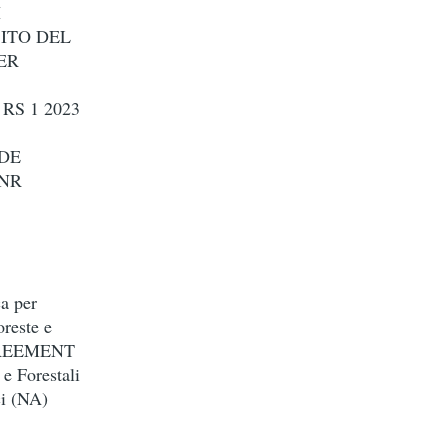
I
BITO DEL
ER
RS 1 2023
EDE
CNR
ca per
oreste e
AGREEMENT
e Forestali
ci (NA)