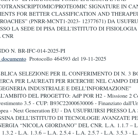
OTRANSCRIPTOMIC/PROTEOMIC SIGNATURE IN CA
IENTS FOR BETTER CLASSIFICATION AND THERAPE
ROACHES” (PNRR-MCNT1-2023- 12377671) DA USUFRU
SSO LA SEDE DI PISA DELL’ISTITUTO DI FISIOLOGIA
 CNR
DO N. BR-IFC-014-2025-PI
i documento
Protocollo 464593
del 19-11-2025
BLICA SELEZIONE PER IL CONFERIMENTO DI N. 3 B
ERCA PER LAUREATI PER RICERCHE NEL CAMPO DE
GEGNERIA INDUSTRIALE E DELL’INFORMAZIONE”
L’AMBITO DEL PROGETTO: AdP POR H2 - Missione 2 C
vestimento 3.5 - CUP: B93C22000630006 - Finanziato dall'U
opea - Next Generation EU - DA USUFRUIRSI PRESSO LA
SINA DELL’ISTITUTO DI TECNOLOGIE AVANZATE P
NERGIA “NICOLA GIORDANO” DEL CNR. L.A. 1.1.7 – L.A
 1.3.2 - L.A. 1.3.6 – L.A. 2.5.4 - L.A. 2.5.7 - L.A. 3.5.3 - L