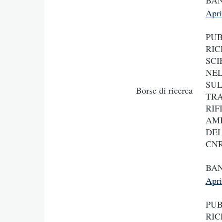
BAN
Apr
PUB
RIC
SCI
NEL
SUL
Borse di ricerca
TRA
RIF
AMB
DEL
CN
BAN
Apr
PUB
RIC