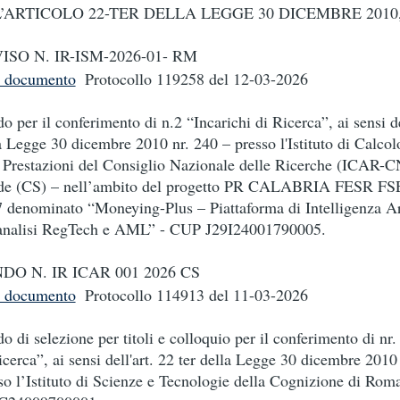
’ARTICOLO 22-TER DELLA LEGGE 30 DICEMBRE 2010, 
ISO N. IR-ISM-2026-01- RM
i documento
Protocollo 119258
del 12-03-2026
o per il conferimento di n.2 “Incarichi di Ricerca”, ai sensi de
a Legge 30 dicembre 2010 nr. 240 – presso l'Istituto di Calcol
 Prestazioni del Consiglio Nazionale delle Ricerche (ICAR-C
e (CS) – nell’ambito del progetto PR CALABRIA FESR FS
 denominato “Moneying-Plus – Piattaforma di Intelligenza Art
analisi RegTech e AML” - CUP J29I24001790005.
DO N. IR ICAR 001 2026 CS
i documento
Protocollo 114913
del 11-03-2026
o di selezione per titoli e colloquio per il conferimento di nr.
icerca”, ai sensi dell'art. 22 ter della Legge 30 dicembre 2010
so l’Istituto di Scienze e Tecnologie della Cognizione di Ro