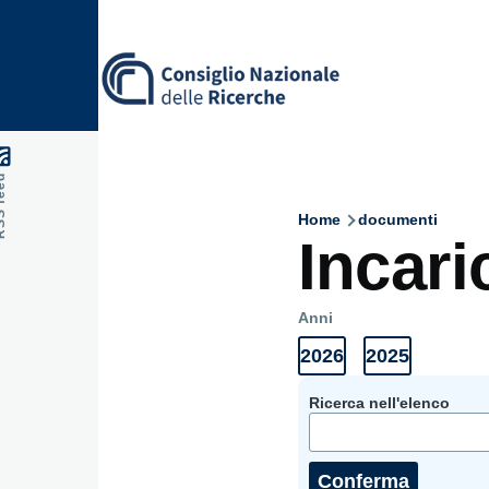
Skip to main content
feed
Home
documenti
Breadcru
Incari
Anni
2026
2025
Anni
Elenco
Elenco
Documenti
documenti
documenti
2026
2025
Ricerca nell'elenco