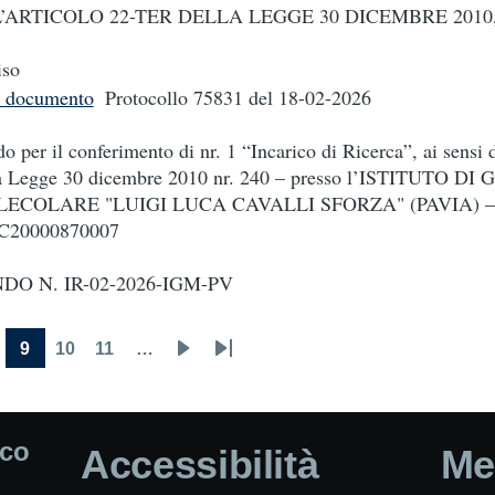
’ARTICOLO 22-TER DELLA LEGGE 30 DICEMBRE 2010, 
iso
i documento
Protocollo 75831
del 18-02-2026
o per il conferimento di nr. 1 “Incarico di Ricerca”, ai sensi d
a Legge 30 dicembre 2010 nr. 240 – presso l’ISTITUTO D
ECOLARE "LUIGI LUCA CAVALLI SFORZA" (PAVIA) –
C20000870007
DO N. IR-02-2026-IGM-PV
9
10
11
…
age
Current
Page
Page
Next
Last
page
page
page
ico
Accessibilità
Me