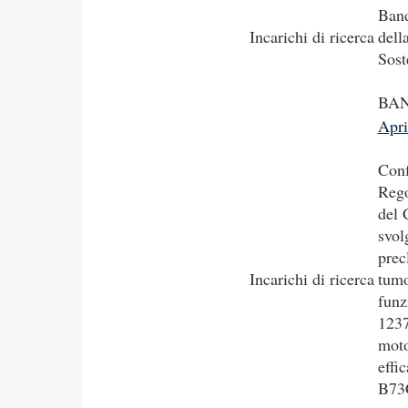
Band
Incarichi di ricerca
dell
Sost
BAN
Apr
Conf
Rego
del 
svol
prec
Incarichi di ricerca
tumo
funz
1237
moto
effi
B73