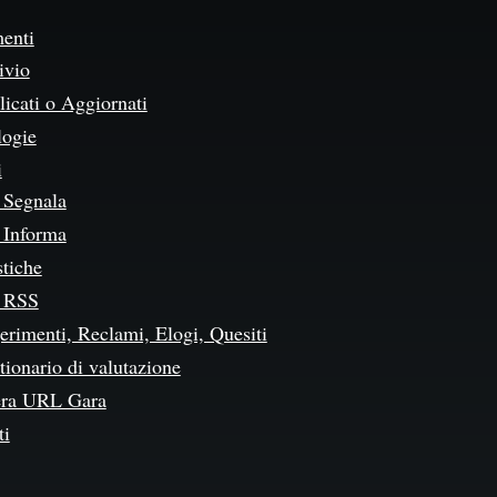
enti
ivio
icati o Aggiornati
logie
i
Segnala
Informa
stiche
 RSS
erimenti, Reclami, Elogi, Quesiti
ionario di valutazione
ra URL Gara
ti