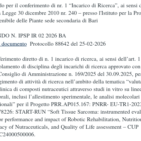
o per il conferimento di nr. 1 “Incarico di Ricerca”, ai sensi d
a Legge 30 dicembre 2010 nr. 240 – presso l'Istituto per la Pr
enibile delle Piante sede secondaria di Bari
DO N. IPSP IR 02 2026 BA
i documento
Protocollo 88642
del 25-02-2026
erimento diretto di n. 1 incarico di ricerca, ai sensi dell’art. 1
lamento di disciplina degli incarichi di ricerca approvato con
Consiglio di Amministrazione n. 169/2025 del 30.09.2025, per
gimento di attività di ricerca nell’ambito della tematica “valu
linica di composti nutraceutici attraverso studi in vitro su linee
rali, inclusi l’allestimento sperimentale, le analisi molecolari 
ionali” per il Progetto PRR.AP015.167: PNRR- EU-TR1-202
8226: START-RUN “Soft Tissue Sarcoma: instrumented eval
r performance and impact of Robotic Rehabilitation, Nutritio
cacy of Nutraceuticals, and Quality of Life assessment – CUP
C24000500006.