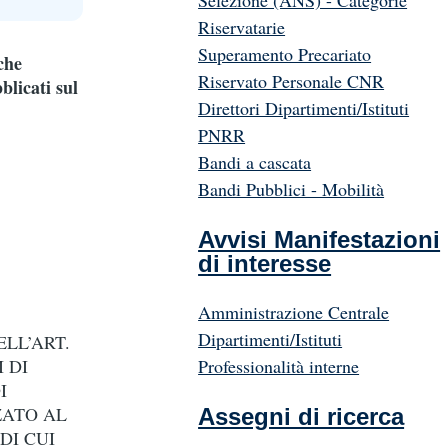
Selezione (ANS) - Categorie
Riservatarie
Superamento Precariato
che
Riservato Personale CNR
blicati sul
Direttori Dipartimenti/Istituti
PNRR
Bandi a cascata
Bandi Pubblici - Mobilità
Avvisi Manifestazioni
di interesse
Amministrazione Centrale
Dipartimenti/Istituti
ELL’ART.
Professionalità interne
 DI
I
ZZATO AL
Assegni di ricerca
DI CUI