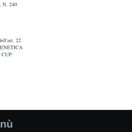
N. 240
ell'art. 22
I GENETICA
 CUP
nù