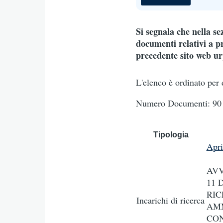
Si segnala che nella s
documenti relativi a pr
precedente sito web urp
L'elenco è ordinato per 
Numero Documenti: 90 
Tipologia
Apr
AVV
11 
RIC
Incarichi di ricerca
AMM
CON