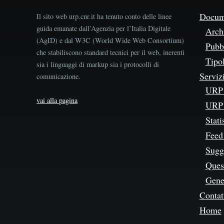
Docum
Il sito web urp.cnr.it ha tenuto conto delle linee
guida emanate dall’Agenzia per l’Italia Digitale
Arch
(AgID) e dal W3C (World Wide Web Consortium)
Pubbl
che stabiliscono standard tecnici per il web, inerenti
Tipo
sia i linguaggi di markup sia i protocolli di
Serviz
comunicazione.
URP 
vai alla pagina
URP 
Stati
Feed
Sugg
Quest
Gene
Contat
Home