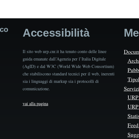
ico
Accessibilità
Me
Docum
Il sito web urp.cnr.it ha tenuto conto delle linee
guida emanate dall’Agenzia per l’Italia Digitale
Arch
(AgID) e dal W3C (World Wide Web Consortium)
Pubbl
che stabiliscono standard tecnici per il web, inerenti
Tipo
sia i linguaggi di markup sia i protocolli di
Serviz
comunicazione.
URP 
vai alla pagina
URP 
Stati
Feed
Sugg