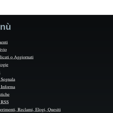
nù
enti
ivio
icati o Aggiornati
logie
i
Segnala
Informa
stiche
 RSS
erimenti, Reclami, Elogi, Quesiti