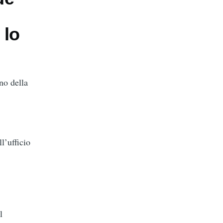
 lo
no della
l’ufficio
l