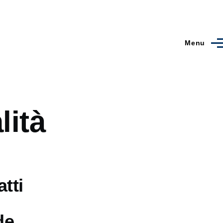
Menu
lità
atti
de