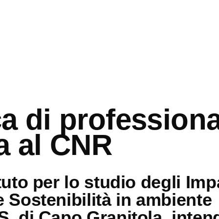
mb
a di professiona
a al CNR
tuto per lo studio degli Imp
e Sostenibilità in ambiente
S. di Capo Granitola, inten