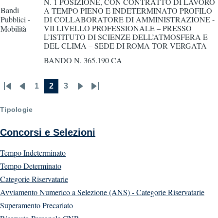
N. 1 POSIZIONE, CON CONTRATTO DI LAVORO
Bandi
A TEMPO PIENO E INDETERMINATO PROFILO
Pubblici -
DI COLLABORATORE DI AMMINISTRAZIONE -
VII LIVELLO PROFESSIONALE – PRESSO
Mobilità
L’ISTITUTO DI SCIENZE DELL’ATMOSFERA E
DEL CLIMA – SEDE DI ROMA TOR VERGATA
BANDO N. 365.190 CA
1
2
3
First
Previous
Page
Current
Page
Next
Last
Pagination
page
page
page
page
page
Tipologie
Concorsi e Selezioni
Tempo Indeterminato
Tempo Determinato
Categorie Riservatarie
Avviamento Numerico a Selezione (ANS) - Categorie Riservatarie
Superamento Precariato