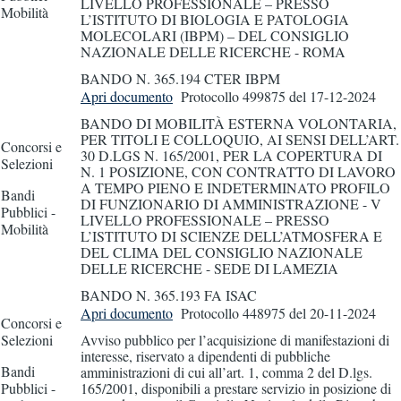
LIVELLO PROFESSIONALE – PRESSO
Mobilità
L’ISTITUTO DI BIOLOGIA E PATOLOGIA
MOLECOLARI (IBPM) – DEL CONSIGLIO
NAZIONALE DELLE RICERCHE - ROMA
BANDO N. 365.194 CTER IBPM
Apri documento
Protocollo 499875
del 17-12-2024
BANDO DI MOBILITÀ ESTERNA VOLONTARIA,
PER TITOLI E COLLOQUIO, AI SENSI DELL’ART.
Concorsi e
30 D.LGS N. 165/2001, PER LA COPERTURA DI
Selezioni
N. 1 POSIZIONE, CON CONTRATTO DI LAVORO
A TEMPO PIENO E INDETERMINATO PROFILO
Bandi
DI FUNZIONARIO DI AMMINISTRAZIONE - V
Pubblici -
LIVELLO PROFESSIONALE – PRESSO
Mobilità
L’ISTITUTO DI SCIENZE DELL’ATMOSFERA E
DEL CLIMA DEL CONSIGLIO NAZIONALE
DELLE RICERCHE - SEDE DI LAMEZIA
BANDO N. 365.193 FA ISAC
Apri documento
Protocollo 448975
del 20-11-2024
Concorsi e
Selezioni
Avviso pubblico per l’acquisizione di manifestazioni di
interesse, riservato a dipendenti di pubbliche
Bandi
amministrazioni di cui all’art. 1, comma 2 del D.lgs.
Pubblici -
165/2001, disponibili a prestare servizio in posizione di