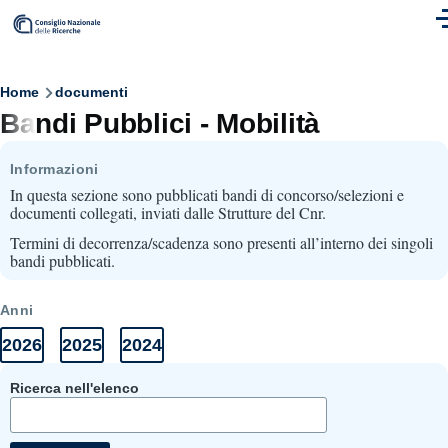
Skip to main content
M
Breadcrumb
Home
documenti
Bandi Pubblici - Mobilità
Informazioni
In questa sezione sono pubblicati bandi di concorso/selezioni e
documenti collegati, inviati dalle Strutture del Cnr.
Termini di decorrenza/scadenza sono presenti all’interno dei singoli
bandi pubblicati.
Anni
2026
2025
2024
Anni
Elenco
Elenco
Elenco
Documenti
documenti
documenti
documenti
2026
2025
2024
Ricerca nell'elenco