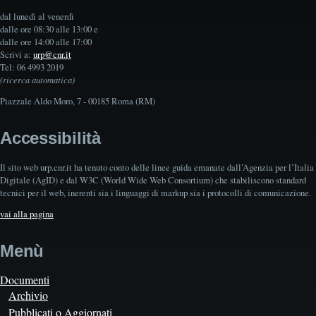
dal lunedì al venerdì
dalle ore 08:30 alle 13:00 e
dalle ore 14:00 alle 17:00
Scrivi a:
urp@cnr.it
Tel: 06 4993 2019
(ricerca automatica)
Piazzale Aldo Moro, 7 - 00185 Roma (RM)
Accessibilità
Il sito web urp.cnr.it ha tenuto conto delle linee guida emanate dall’Agenzia per l’Italia
Digitale (AgID) e dal W3C (World Wide Web Consortium) che stabiliscono standard
tecnici per il web, inerenti sia i linguaggi di markup sia i protocolli di comunicazione.
vai alla pagina
Menù
Documenti
Archivio
Pubblicati o Aggiornati