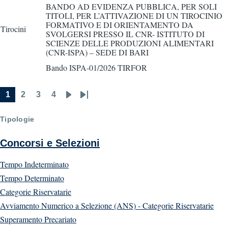
BANDO AD EVIDENZA PUBBLICA, PER SOLI
TITOLI, PER L’ATTIVAZIONE DI UN TIROCINIO
FORMATIVO E DI ORIENTAMENTO DA
Tirocini
SVOLGERSI PRESSO IL CNR- ISTITUTO DI
SCIENZE DELLE PRODUZIONI ALIMENTARI
(CNR-ISPA) – SEDE DI BARI
Bando ISPA-01/2026 TIRFOR
1
2
3
4
Current
Page
Page
Page
Next
Last
Pagination
page
page
page
Tipologie
Concorsi e Selezioni
Tempo Indeterminato
Tempo Determinato
Categorie Riservatarie
Avviamento Numerico a Selezione (ANS) - Categorie Riservatarie
Superamento Precariato