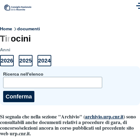
Skip to main content
M
Breadcrumb
Home
documenti
Tirocini
Anni
2026
2025
2024
Anni
Elenco
Elenco
Elenco
Documenti
documenti
documenti
documenti
2026
2025
2024
Ricerca nell'elenco
Si segnala che nella sezione "Archivio" (
archivio.urp.cnr.it
) sono
consultabili anche documenti relativi a procedure di gara, di
concorso/selezioni ancora in corso pubblicati sul precedente sito
web urp.cnr.it.