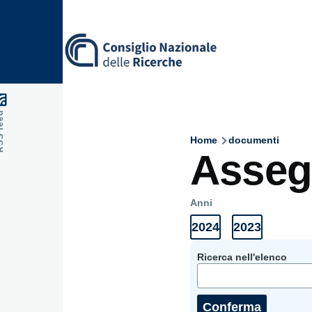
Skip to main content
feed
Home
documenti
Breadcru
Assegn
Anni
2024
2023
Anni
Elenco
Elenco
Documenti
documenti
documenti
2024
2023
Ricerca nell'elenco