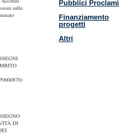
4 Accordo
Pubblici Proclami
sioni sulla
ominato
Finanziamento
progetti
Altri
SSEGNI
AMBITO
0000870)
ASSEGNO
ITÀ DI
DEI