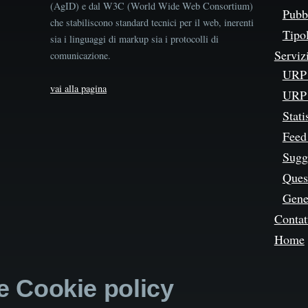
(AgID) e dal W3C (World Wide Web Consortium)
Pubbl
che stabiliscono standard tecnici per il web, inerenti
Tipo
sia i linguaggi di markup sia i protocolli di
Serviz
comunicazione.
URP 
vai alla pagina
URP 
Stati
Feed
Sugg
Quest
Gene
Contat
Home
 e Cookie policy