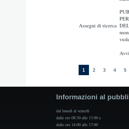
PUB
PER
Assegni di ricerca
DEL
moni
viol
Avvi
1
2
3
4
5
Current
Page
Page
Page
P
Pagination
page
Informazioni al pubbl
dal lunedì al venerdì
dalle ore 08:30 alle 13:00 e
dalle ore 14:00 alle 17:00