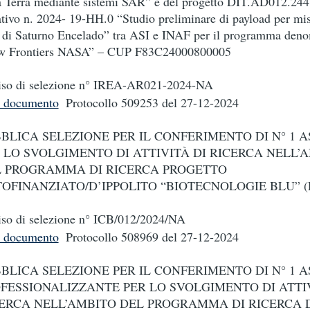
a Terra mediante sistemi SAR” e del progetto DIT.AD012.24
ativo n. 2024- 19-HH.0 “Studio preliminare di payload per mis
 di Saturno Encelado” tra ASI e INAF per il programma den
w Frontiers NASA” – CUP F83C24000800005
so di selezione n° IREA-AR021-2024-NA
i documento
Protocollo 509253
del 27-12-2024
BLICA SELEZIONE PER IL CONFERIMENTO DI N° 1 A
 LO SVOLGIMENTO DI ATTIVITÀ DI RICERCA NELL’
 PROGRAMMA DI RICERCA PROGETTO
OFINANZIATO/D’IPPOLITO “BIOTECNOLOGIE BLU” (P
so di selezione n° ICB/012/2024/NA
i documento
Protocollo 508969
del 27-12-2024
BLICA SELEZIONE PER IL CONFERIMENTO DI N° 1 
FESSIONALIZZANTE PER LO SVOLGIMENTO DI ATTIV
ERCA NELL’AMBITO DEL PROGRAMMA DI RICERCA 