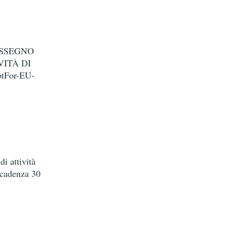
ASSEGNO
ITÀ DI
For-EU-
i attività
cadenza 30