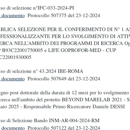
so di selezione n°IFC-033-2024-PI
i documento
Protocollo 507375
del 23-12-2024
BLICA SELEZIONE PER IL CONFERIMENTO DI N° 1 
FESSIONALIZZANTE PER LO SVOLGIMENTO DI ATTIV
ERCA NELL’AMBITO DEI PROGRAMMI DI RICERCA Opt
 B93C22001750005 e LIFE GOPROFOR-MED - CUP
C22001930005
so di selezione n° 43.2024 IBE-ROMA
i documento
Protocollo 507649
del 23-12-2024
gno post dottorale della durata di 12 mesi per lo svolgimento d
icerca nell'ambito del protetto BEYOND MARELAB 2021 - S
aio 2025 - Responsabile Primo Ricercatore Daniele DESSI
iso di Selezione Bando INM-AR-004-2024-RM
i documento
Protocollo 507122
del 23-12-2024