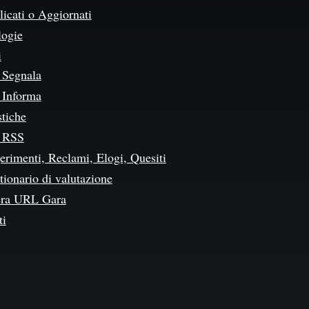
icati o Aggiornati
logie
i
Segnala
Informa
stiche
 RSS
erimenti, Reclami, Elogi, Quesiti
ionario di valutazione
ra URL Gara
ti