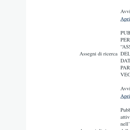
Avvi
Apr
PUB
PER
“AS
Assegni di ricerca
DEL
DAT
PAR
VEG
Avvi
Apr
Pubb
atti
nell