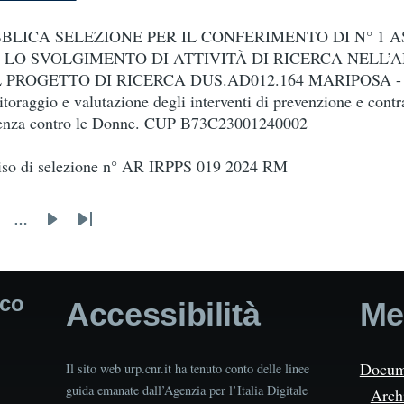
BLICA SELEZIONE PER IL CONFERIMENTO DI N° 1 
 LO SVOLGIMENTO DI ATTIVITÀ DI RICERCA NELL’
 PROGETTO DI RICERCA DUS.AD012.164 MARIPOSA - A
toraggio e valutazione degli interventi di prevenzione e contra
enza contro le Donne. CUP B73C23001240002
so di selezione n° AR IRPPS 019 2024 RM
…
age
Next
Last
page
page
ico
Accessibilità
Me
Docum
Il sito web urp.cnr.it ha tenuto conto delle linee
guida emanate dall’Agenzia per l’Italia Digitale
Arch