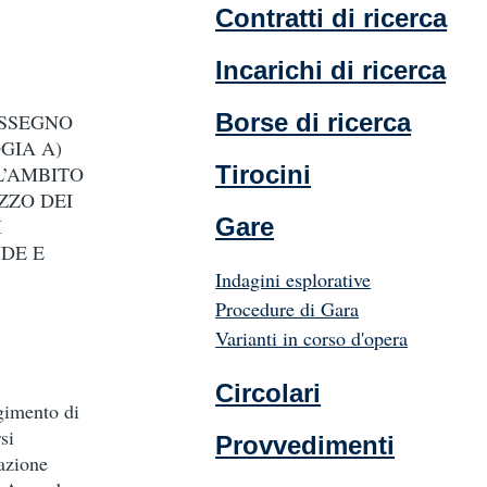
Contratti di ricerca
Incarichi di ricerca
Borse di ricerca
ASSEGNO
GIA A)
Tirocini
L’AMBITO
ZZO DEI
Gare
I
UDE E
Indagini esplorative
Procedure di Gara
Varianti in corso d'opera
Circolari
gimento di
si
Provvedimenti
azione