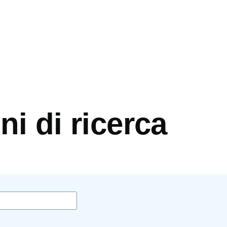
mb
i di ricerca