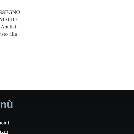
ASSEGNO
AMBITO
nalisi,
sto alla
nù
enti
ivio