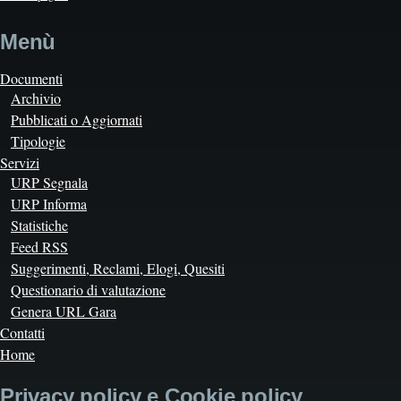
Menù
Documenti
Archivio
Pubblicati o Aggiornati
Tipologie
Servizi
URP Segnala
URP Informa
Statistiche
Feed RSS
Suggerimenti, Reclami, Elogi, Quesiti
Questionario di valutazione
Genera URL Gara
Contatti
Home
Privacy policy e Cookie policy