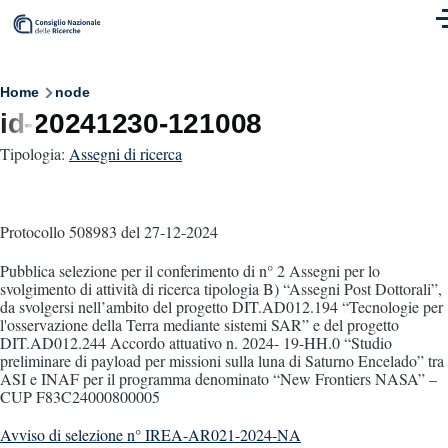
Skip to main content
M
Breadcrumb
Home
node
id-20241230-121008
Tipologia:
Assegni di ricerca
Protocollo 508983
del 27-12-2024
Pubblica selezione per il conferimento di n° 2 Assegni per lo
svolgimento di attività di ricerca tipologia B) “Assegni Post Dottorali”,
da svolgersi nell’ambito del progetto DIT.AD012.194 “Tecnologie per
l'osservazione della Terra mediante sistemi SAR” e del progetto
DIT.AD012.244 Accordo attuativo n. 2024- 19-HH.0 “Studio
preliminare di payload per missioni sulla luna di Saturno Encelado” tra
ASI e INAF per il programma denominato “New Frontiers NASA” –
CUP F83C24000800005
Avviso di selezione n° IREA-AR021-2024-NA