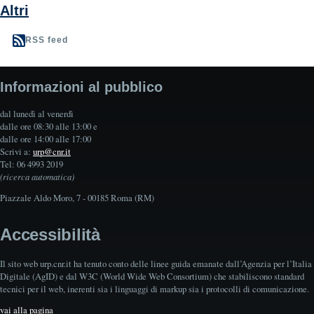
Altri
RSS feed
Informazioni al pubblico
dal lunedì al venerdì
dalle ore 08:30 alle 13:00 e
dalle ore 14:00 alle 17:00
Scrivi a:
urp@cnr.it
Tel: 06 4993 2019
(ricerca automatica)
Piazzale Aldo Moro, 7 - 00185 Roma (RM)
Accessibilità
Il sito web urp.cnr.it ha tenuto conto delle linee guida emanate dall’Agenzia per l’Italia
Digitale (AgID) e dal W3C (World Wide Web Consortium) che stabiliscono standard
tecnici per il web, inerenti sia i linguaggi di markup sia i protocolli di comunicazione.
vai alla pagina