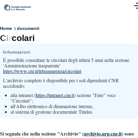
Skip to main content
M
Breadcrumb
Home
documenti
Circolari
Informazioni
È possibile consultare le circolari degli ultimi 5 anni nella sezione
'Amministrazione trasparente'
https://www.cnr.it/it/trasparenza/circolari
L'archivio completo è disponibile per i soli dipendenti CNR
accedendo:
alla intranet (
https://intranet.cnr.it
) sezione "Ente" voce
"Circolari";
all'Albo elettronico di diramazione interna;
al sistema di gestione documentale Titulus.
Si segnala che nella sezione "Archivio" (
archivio.urp.cnr.it
) sono