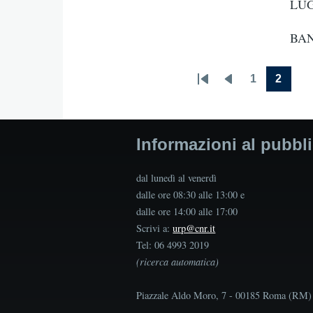
LUG
BAN
1
2
First
Previous
Page
Curren
Pagination
page
page
page
Informazioni al pubbl
dal lunedì al venerdì
dalle ore 08:30 alle 13:00 e
dalle ore 14:00 alle 17:00
Scrivi a:
urp@cnr.it
Tel: 06 4993 2019
(ricerca automatica)
Piazzale Aldo Moro, 7 - 00185 Roma (RM)