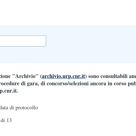
o
enti
ezione "Archivio" (
archivio.urp.cnr.it
) sono consultabili an
ocedure di gara, di concorso/selezioni ancora in corso pub
.cnr.it.
data di protocollo
di 13