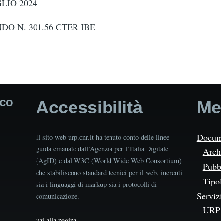
LIO 2024
DO N. 301.56 CTER IBE
t
ico
Accessibilità
Me
Docum
Il sito web urp.cnr.it ha tenuto conto delle linee
guida emanate dall’Agenzia per l’Italia Digitale
Arch
(AgID) e dal W3C (World Wide Web Consortium)
Pubbl
che stabiliscono standard tecnici per il web, inerenti
Tipo
sia i linguaggi di markup sia i protocolli di
Serviz
comunicazione.
URP 
vai alla pagina