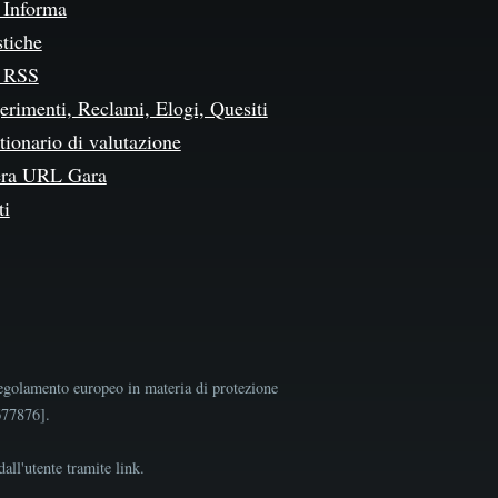
Informa
stiche
 RSS
erimenti, Reclami, Elogi, Quesiti
ionario di valutazione
ra URL Gara
ti
egolamento europeo in materia di protezione
9677876].
all'utente tramite link.