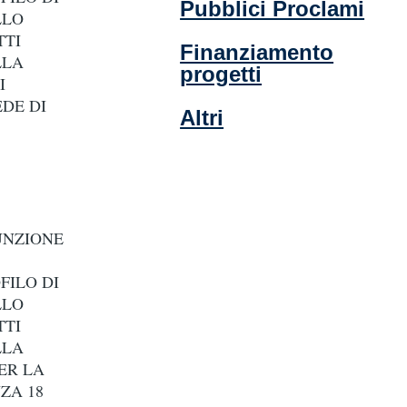
Pubblici Proclami
LLO
TTI
Finanziamento
LLA
progetti
I
EDE DI
Altri
UNZIONE
FILO DI
LLO
TTI
LLA
ER LA
ZA 18