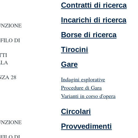
Contratti di ricerca
Incarichi di ricerca
UNZIONE
Borse di ricerca
FILO DI
Tirocini
TTI
LLA
Gare
NZA 28
Indagini esplorative
Procedure di Gara
Varianti in corso d'opera
Circolari
UNZIONE
Provvedimenti
FILO DI