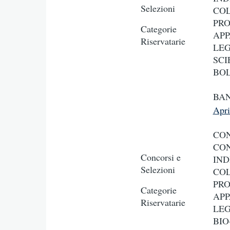
Selezioni
COL
PRO
Categorie
APP
Riservatarie
LEG
SCI
BOL
BAN
Apr
CON
CON
Concorsi e
IND
Selezioni
COL
PRO
Categorie
APP
Riservatarie
LEG
BIO