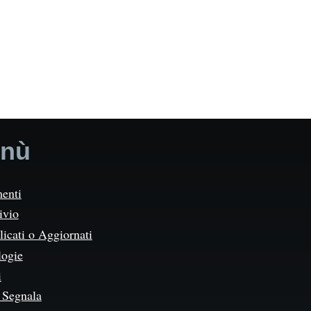
nù
enti
ivio
icati o Aggiornati
logie
i
Segnala