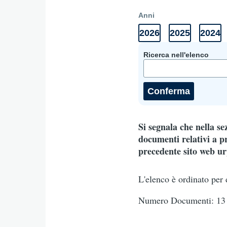
Anni
2026
2025
2024
Anni
Elenco
Elenco
Elenc
Documenti
documenti
documenti
docum
2026
2025
2024
Ricerca nell'elenco
Si segnala che nella s
documenti relativi a pr
precedente sito web urp
L'elenco è ordinato per 
Numero Documenti: 13 