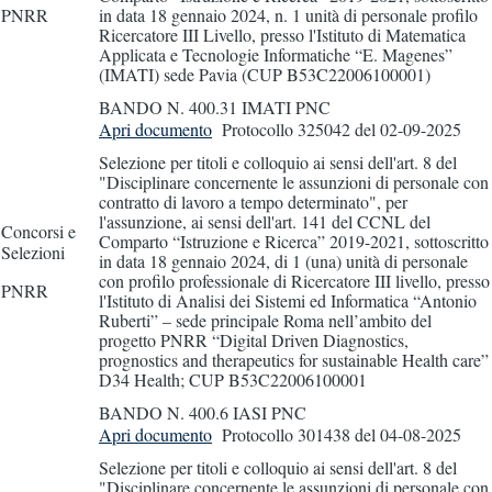
PNRR
in data 18 gennaio 2024, n. 1 unità di personale profilo
Ricercatore III Livello, presso l'Istituto di Matematica
Applicata e Tecnologie Informatiche “E. Magenes”
(IMATI) sede Pavia (CUP B53C22006100001)
BANDO N. 400.31 IMATI PNC
Apri documento
Protocollo 325042
del 02-09-2025
Selezione per titoli e colloquio ai sensi dell'art. 8 del
"Disciplinare concernente le assunzioni di personale con
contratto di lavoro a tempo determinato", per
l'assunzione, ai sensi dell'art. 141 del CCNL del
Concorsi e
Comparto “Istruzione e Ricerca” 2019-2021, sottoscritto
Selezioni
in data 18 gennaio 2024, di 1 (una) unità di personale
con profilo professionale di Ricercatore III livello, presso
PNRR
l'Istituto di Analisi dei Sistemi ed Informatica “Antonio
Ruberti” – sede principale Roma nell’ambito del
progetto PNRR “Digital Driven Diagnostics,
prognostics and therapeutics for sustainable Health care”
D34 Health; CUP B53C22006100001
BANDO N. 400.6 IASI PNC
Apri documento
Protocollo 301438
del 04-08-2025
Selezione per titoli e colloquio ai sensi dell'art. 8 del
"Disciplinare concernente le assunzioni di personale con