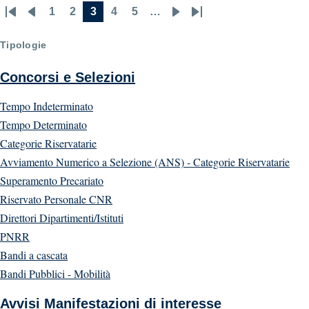
1
2
3
4
5
…
First
Previous
Page
Page
Current
Page
Page
Next
Last
Pagination
page
page
page
page
page
Tipologie
Concorsi e Selezioni
Tempo Indeterminato
Tempo Determinato
Categorie Riservatarie
Avviamento Numerico a Selezione (ANS) - Categorie Riservatarie
Superamento Precariato
Riservato Personale CNR
Direttori Dipartimenti/Istituti
PNRR
Bandi a cascata
Bandi Pubblici - Mobilità
Avvisi Manifestazioni di interesse