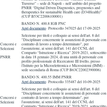
Traverso” – sede di Napoli – nell’ambito del progetto
PNRR “Digital Driven Diagnostics, prognostics and
therapeutics for sustainable Health care (D34Health)”
(CUP B53C22006100001)
BANDO N. 400.8 IGB PNC
Apri documento
Protocollo 347025
del 17-09-2025
Selezione per titoli e colloquio ai sensi dell'art. 8 del
"Disciplinare concernente le assunzioni di personale con
Concorsi e
contratto di lavoro a tempo determinato", per
l'assunzione, ai sensi dell'art. 141 del CCNL del
Selezioni
Comparto “Istruzione e Ricerca” 2019-2021, sottoscritto
PNRR
in data 18 gennaio 2024, di una unità di personale con
profilo professionale di Ricercatore III livello, presso
l'Istituto per la Microelettronica e Microsistemi (IMM) -
sede secondaria di Roma (CUP B63C22002390006)
BANDO N. 400.55 IMM PNRR
Apri documento
Protocollo 335487
del 10-09-2025
Selezione per titoli e colloquio ai sensi dell'art. 8 del
"Disciplinare concernente le assunzioni di personale con
Concorsi e
contratto di lavoro a tempo determinato", per
l'assunzione, ai sensi dell'art. 141 del CCNL del
Selezioni
Comparto “Istruzione e Ricerca” 2019-2021, sottoscritto