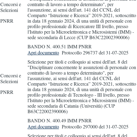
Concorsi e
contratto di lavoro a tempo determinato", per
l'assunzione, ai sensi dell'art. 141 del CCNL del
Selezioni
Comparto “Istruzione e Ricerca” 2019-2021, sottoscritto
PNRR
in data 18 gennaio 2024, di una unità di personale con
profilo professionale di Ricercatore III livello, presso
l'Istituto per la Microelettronica e Microsistemi (IMM) -
sede secondaria di Lecce (CUP B63C22002390006)
BANDO N. 400.51 IMM PNRR
Apri documento
Protocollo 296737
del 31-07-2025
Selezione per titoli e colloquio ai sensi dell'art. 8 del
"Disciplinare concernente le assunzioni di personale con
contratto di lavoro a tempo determinato", per
Concorsi e
l'assunzione, ai sensi dell'art. 141 del CCNL del
Selezioni
Comparto “Istruzione e Ricerca” 2019-2021, sottoscritto
in data 18 gennaio 2024, di una unità di personale con
PNRR
profilo professionale di Tecnologo - III livello, presso
l'Istituto per la Microelettronica e Microsistemi (IMM) -
sede secondaria di Catania (Università) (CUP
B63C22002390006)
BANDO N. 400.49 IMM PNRR
Apri documento
Protocollo 297000
del 31-07-2025
Selezione per titoli e colloquio ai sensi dell'art. 8 del