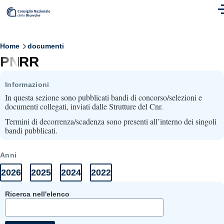
Skip to main content
M
Breadcrumb
Home
documenti
PNRR
Informazioni
In questa sezione sono pubblicati bandi di concorso/selezioni e
documenti collegati, inviati dalle Strutture del Cnr.
Termini di decorrenza/scadenza sono presenti all’interno dei singoli
bandi pubblicati.
Anni
2026
2025
2024
2022
Anni
Elenco
Elenco
Elenco
Elenco
Documenti
documenti
documenti
documenti
documenti
2026
2025
2024
2022
Ricerca nell'elenco