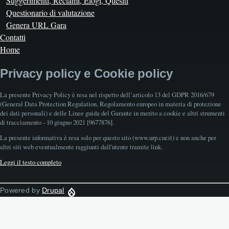
Suggerimenti, Reclami, Elogi, Quesiti
Questionario di valutazione
Genera URL Gara
Contatti
Home
Privacy policy e Cookie policy
La presente Privacy Policy è resa nel rispetto dell’articolo 13 del GDPR 2016/679
(General Data Protection Regulation, Regolamento europeo in materia di protezione
dei dati personali) e delle Linee guida del Garante in merito a cookie e altri strumenti
di tracciamento - 10 giugno 2021 [9677876].
La presente informativa è resa solo per questo sito (www.urp.cnr.it) e non anche per
altri siti web eventualmente raggiunti dall'utente tramite link.
Leggi il testo completo
Powered by
Drupal