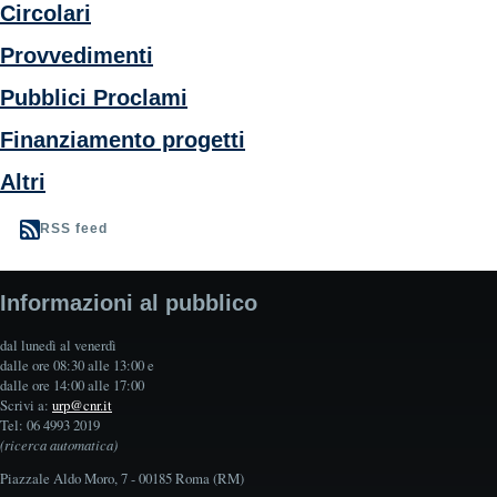
Circolari
Provvedimenti
Pubblici Proclami
Finanziamento progetti
Altri
RSS feed
Informazioni al pubblico
dal lunedì al venerdì
dalle ore 08:30 alle 13:00 e
dalle ore 14:00 alle 17:00
Scrivi a:
urp@cnr.it
Tel: 06 4993 2019
(ricerca automatica)
Piazzale Aldo Moro, 7 - 00185 Roma (RM)