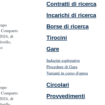
Contratti di ricerca
Incarichi di ricerca
e
empo
Borse di ricerca
el Comparto
2024, di
Tirocini
ivello,
to
Gare
Indagini esplorative
Procedure di Gara
Varianti in corso d'opera
e
Circolari
empo
el Comparto
Provvedimenti
2024, di
ivello,