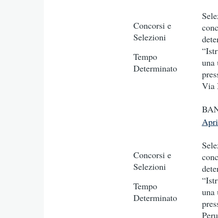
Sele
Concorsi e
conc
Selezioni
dete
“Ist
Tempo
una 
Determinato
pres
Via 
BAN
Apr
Sele
Concorsi e
conc
Selezioni
dete
“Ist
Tempo
una 
Determinato
pres
Peru