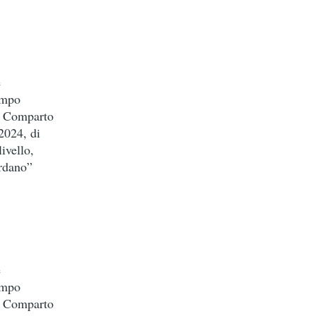
e
empo
el Comparto
2024, di
ivello,
ordano”
e
empo
el Comparto