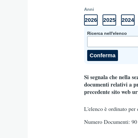
Anni
2026
2025
2024
Anni
Elenco
Elenco
Elenc
Documenti
documenti
documenti
docum
2026
2025
2024
Ricerca nell'elenco
Si segnala che nella s
documenti relativi a pr
precedente sito web urp
L'elenco è ordinato per 
Numero Documenti: 90 