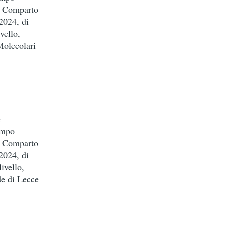
el Comparto
2024, di
vello,
Molecolari
e
empo
el Comparto
2024, di
ivello,
de di Lecce