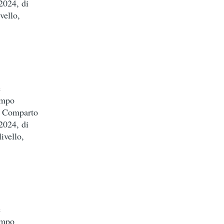
2024, di
vello,
e
empo
el Comparto
2024, di
ivello,
e
empo