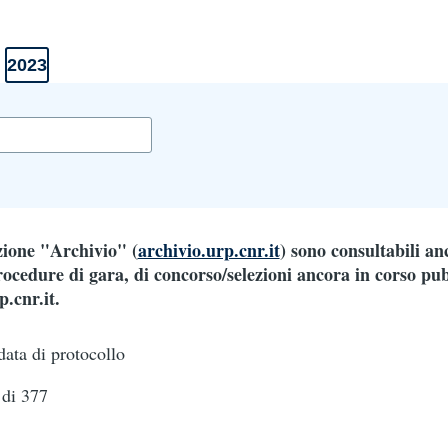
2023
o
Elenco
enti
documenti
2023
ezione "Archivio" (
archivio.urp.cnr.it
) sono consultabili an
ocedure di gara, di concorso/selezioni ancora in corso pub
.cnr.it.
data di protocollo
di 377