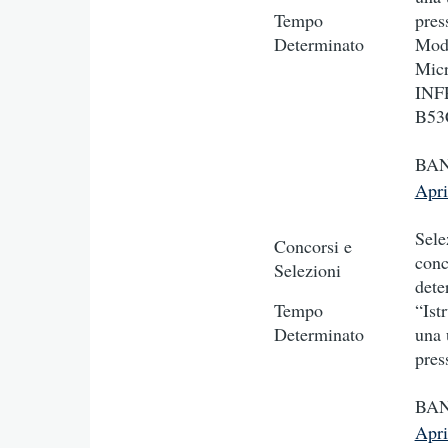
Tempo
pres
Determinato
Mode
Micr
INF
B53
BAN
Apr
Sele
Concorsi e
conc
Selezioni
dete
Tempo
“Ist
Determinato
una 
pres
BAN
Apr