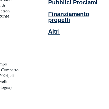
Pubblici Proclami
 di
ectron
Finanziamento
RIZON-
progetti
Altri
e
empo
el Comparto
2024, di
vello,
ologna)