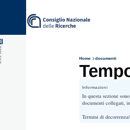
Skip to main content
feed
Home
documenti
Breadcru
Tempo
Informazioni
In questa sezione sono
documenti collegati, in
Termini di decorrenza/s