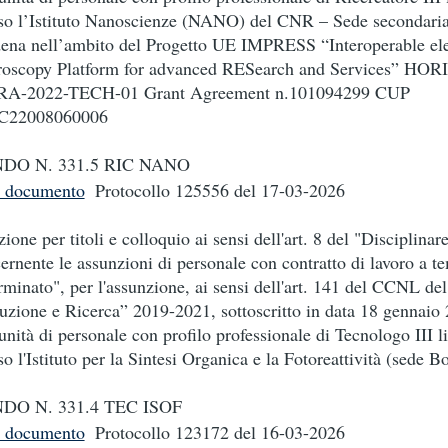
so l’Istituto Nanoscienze (NANO) del CNR – Sede secondaria
na nell’ambito del Progetto UE IMPRESS “Interoperable el
oscopy Platform for advanced RESearch and Services” HO
RA-2022-TECH-01 Grant Agreement n.101094299 CUP
C22008060006
DO N. 331.5 RIC NANO
i documento
Protocollo 125556
del 17-03-2026
zione per titoli e colloquio ai sensi dell'art. 8 del "Disciplinar
ernente le assunzioni di personale con contratto di lavoro a t
rminato", per l'assunzione, ai sensi dell'art. 141 del CCNL d
ruzione e Ricerca” 2019-2021, sottoscritto in data 18 gennaio 
unità di personale con profilo professionale di Tecnologo III li
so l'Istituto per la Sintesi Organica e la Fotoreattività (sede B
DO N. 331.4 TEC ISOF
i documento
Protocollo 123172
del 16-03-2026