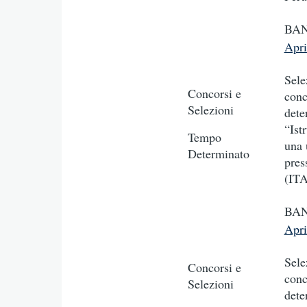
BAN
Apr
Sele
Concorsi e
conc
Selezioni
dete
“Ist
Tempo
una 
Determinato
pres
(ITA
BAN
Apr
Sele
Concorsi e
conc
Selezioni
dete