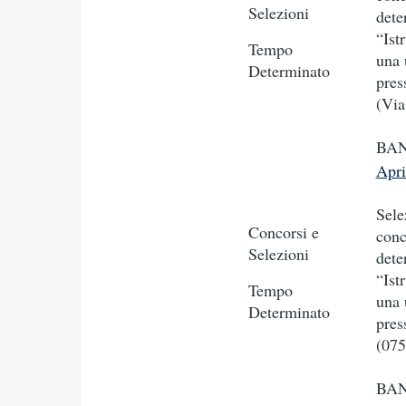
Selezioni
dete
“Ist
Tempo
una 
Determinato
pres
(Via
BAN
Apr
Sele
Concorsi e
conc
Selezioni
dete
“Ist
Tempo
una 
Determinato
pres
(075
BAN