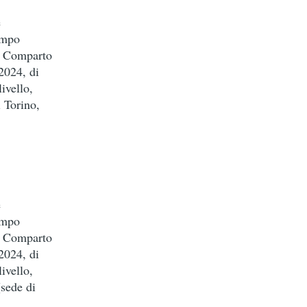
e
empo
el Comparto
2024, di
ivello,
i Torino,
e
empo
el Comparto
2024, di
ivello,
(sede di