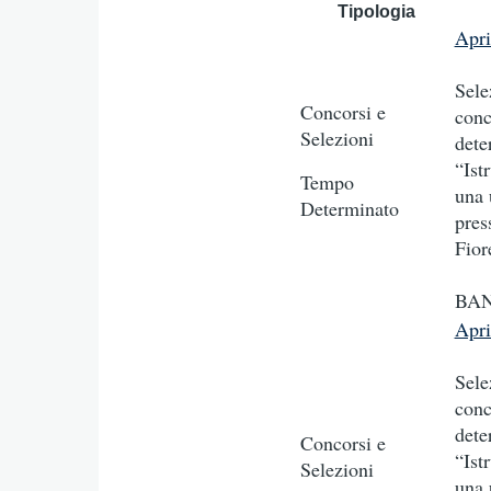
Tipologia
Apr
Sele
Concorsi e
conc
Selezioni
dete
“Ist
Tempo
una 
Determinato
pres
Fior
BAN
Apr
Sele
conc
dete
Concorsi e
“Ist
Selezioni
una 