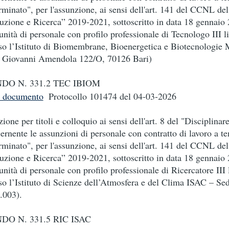
rminato", per l'assunzione, ai sensi dell'art. 141 del CCNL d
ruzione e Ricerca” 2019-2021, sottoscritto in data 18 gennaio 
unità di personale con profilo professionale di Tecnologo III li
so l’Istituto di Biomembrane, Bioenergetica e Biotecnologie 
 Giovanni Amendola 122/O, 70126 Bari)
DO N. 331.2 TEC IBIOM
i documento
Protocollo 101474
del 04-03-2026
zione per titoli e colloquio ai sensi dell'art. 8 del "Disciplinar
ernente le assunzioni di personale con contratto di lavoro a t
rminato", per l'assunzione, ai sensi dell'art. 141 del CCNL d
ruzione e Ricerca” 2019-2021, sottoscritto in data 18 gennaio 
unità di personale con profilo professionale di Ricercatore III l
so l’Istituto di Scienze dell’Atmosfera e del Clima ISAC – Se
.003).
DO N. 331.5 RIC ISAC