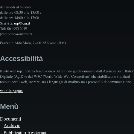
dal lunedì al venerdì
dalle ore 08:30 alle 13:00 e
dalle ore 14:00 alle 17:00
Scrivi a:
urp@cnr.it
Tel: 06 4993 2019
(ricerca automatica)
Piazzale Aldo Moro, 7 - 00185 Roma (RM)
Accessibilità
Il sito web urp.cnr.it ha tenuto conto delle linee guida emanate dall’Agenzia per l’Italia
Digitale (AgID) e dal W3C (World Wide Web Consortium) che stabiliscono standard
tecnici per il web, inerenti sia i linguaggi di markup sia i protocolli di comunicazione.
vai alla pagina
Menù
Documenti
Archivio
Pubblicati o Aggiornati