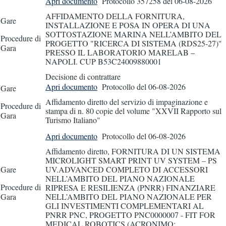
Apri documento
Protocollo 357258
del 06-08-2026
AFFIDAMENTO DELLA FORNITURA,
Gare
INSTALLAZIONE E POSA IN OPERA DI UNA
SOTTOSTAZIONE MARINA NELL’AMBITO DEL
Procedure di
PROGETTO "RICERCA DI SISTEMA (RDS25-27)"
Gara
PRESSO IL LABORATORIO MARELAB –
NAPOLI. CUP B53C24009880001
Decisione di contrattare
Apri documento
Protocollo
del 06-08-2026
Gare
Affidamento diretto del servizio di impaginazione e
Procedure di
stampa di n. 80 copie del volume "XXVII Rapporto sul
Gara
Turismo Italiano"
Apri documento
Protocollo
del 06-08-2026
Affidamento diretto, FORNITURA DI UN SISTEMA
MICROLIGHT SMART PRINT UV SYSTEM – PS
Gare
UV.ADVANCED COMPLETO DI ACCESSORI
NELL’AMBITO DEL PIANO NAZIONALE
Procedure di
RIPRESA E RESILIENZA (PNRR) FINANZIARE
Gara
NELL’AMBITO DEL PIANO NAZIONALE PER
GLI INVESTIMENTI COMPLEMENTARI AL
PNRR PNC, PROGETTO PNC0000007 - FIT FOR
MEDICAL ROBOTICS (ACRONIMO: