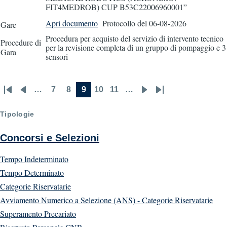
FIT4MEDROB) CUP B53C22006960001”
Apri documento
Protocollo
del 06-08-2026
Gare
Procedura per acquisto del servizio di intervento tecnico
Procedure di
per la revisione completa di un gruppo di pompaggio e 3
Gara
sensori
…
7
8
9
10
11
…
First
Previous
Page
Page
Current
Page
Page
Next
Last
Pagination
page
page
page
page
page
Tipologie
Concorsi e Selezioni
Tempo Indeterminato
Tempo Determinato
Categorie Riservatarie
Avviamento Numerico a Selezione (ANS) - Categorie Riservatarie
Superamento Precariato