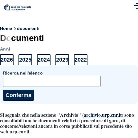
Skip to main content
M
Breadcrumb
Home
documenti
Documenti
Anni
2026
2025
2024
2023
2022
Anni
Elenco
Elenco
Elenco
Elenco
Elenco
Documenti
documenti
documenti
documenti
documenti
documenti
2026
2025
2024
2023
2022
Ricerca nell'elenco
Si segnala che nella sezione "Archivio" (
archivio.urp.cnr.it
) sono
consultabili anche documenti relativi a procedure di gara, di
concorso/selezioni ancora in corso pubblicati sul precedente sito
web urp.cnr.it.