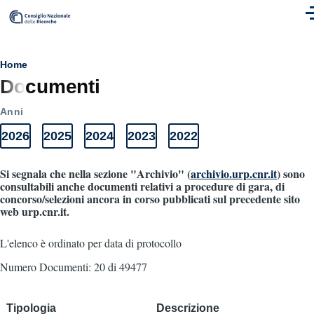
Skip to main content
M
Breadcrumb
Home
Documenti
Anni
2026
2025
2024
2023
2022
Anni
Elenco
Elenco
Elenco
Elenco
Elenco
Documenti
documenti
documenti
documenti
documenti
documenti
2026
2025
2024
2023
2022
Si segnala che nella sezione "Archivio" (
archivio.urp.cnr.it
) sono
consultabili anche documenti relativi a procedure di gara, di
concorso/selezioni ancora in corso pubblicati sul precedente sito
web urp.cnr.it.
L'elenco è ordinato per data di protocollo
Numero Documenti: 20 di 49477
Tipologia
Descrizione