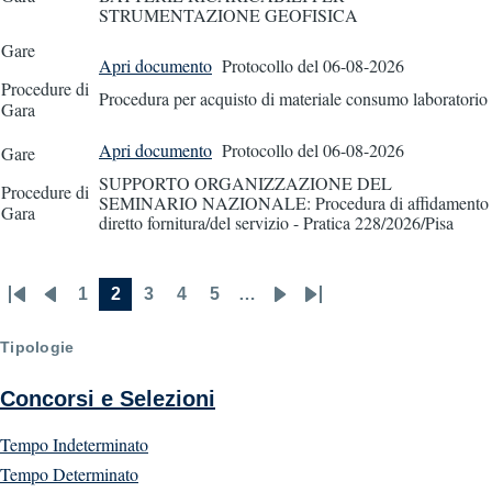
STRUMENTAZIONE GEOFISICA
Gare
Apri documento
Protocollo
del 06-08-2026
Procedure di
Procedura per acquisto di materiale consumo laboratorio
Gara
Apri documento
Protocollo
del 06-08-2026
Gare
SUPPORTO ORGANIZZAZIONE DEL
Procedure di
SEMINARIO NAZIONALE: Procedura di affidamento
Gara
diretto fornitura/del servizio - Pratica 228/2026/Pisa
1
2
3
4
5
…
First
Previous
Page
Current
Page
Page
Page
Next
Last
Pagination
page
page
page
page
page
Tipologie
Concorsi e Selezioni
Tempo Indeterminato
Tempo Determinato