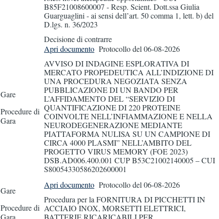
B85F21008600007 - Resp. Scient. Dott.ssa Giulia
Guarguaglini - ai sensi dell’art. 50 comma 1, lett. b) del
D.lgs. n. 36/2023
Decisione di contrarre
Apri documento
Protocollo
del 06-08-2026
AVVISO DI INDAGINE ESPLORATIVA DI
MERCATO PROPEDEUTICA ALL’INDIZIONE DI
UNA PROCEDURA NEGOZIATA SENZA
PUBBLICAZIONE DI UN BANDO PER
Gare
L’AFFIDAMENTO DEL “SERVIZIO DI
QUANTIFICAZIONE DI 220 PROTEINE
Procedure di
COINVOLTE NELL’INFIAMMAZIONE E NELLA
Gara
NEURODEGENERAZIONE MEDIANTE
PIATTAFORMA NULISA SU UN CAMPIONE DI
CIRCA 4000 PLASMI” NELL’AMBITO DEL
PROGETTO VIRUS MEMORY (FOE 2023)
DSB.AD006.400.001 CUP B53C21002140005 – CUI
S80054330586202600001
Apri documento
Protocollo
del 06-08-2026
Gare
Procedura per la FORNITURA DI PICCHETTI IN
Procedure di
ACCIAIO INOX, MORSETTI ELETTRICI,
Gara
BATTERIE RICARICABILI PER