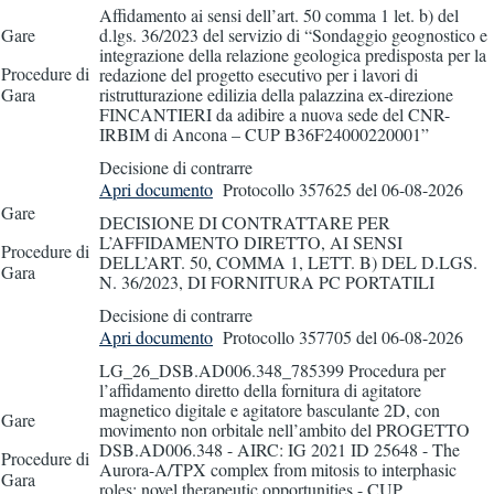
Affidamento ai sensi dell’art. 50 comma 1 let. b) del
Gare
d.lgs. 36/2023 del servizio di “Sondaggio geognostico e
integrazione della relazione geologica predisposta per la
Procedure di
redazione del progetto esecutivo per i lavori di
Gara
ristrutturazione edilizia della palazzina ex-direzione
FINCANTIERI da adibire a nuova sede del CNR-
IRBIM di Ancona – CUP B36F24000220001”
Decisione di contrarre
Apri documento
Protocollo 357625
del 06-08-2026
Gare
DECISIONE DI CONTRATTARE PER
L’AFFIDAMENTO DIRETTO, AI SENSI
Procedure di
DELL’ART. 50, COMMA 1, LETT. B) DEL D.LGS.
Gara
N. 36/2023, DI FORNITURA PC PORTATILI
Decisione di contrarre
Apri documento
Protocollo 357705
del 06-08-2026
LG_26_DSB.AD006.348_785399 Procedura per
l’affidamento diretto della fornitura di agitatore
magnetico digitale e agitatore basculante 2D, con
Gare
movimento non orbitale nell’ambito del PROGETTO
DSB.AD006.348 - AIRC: IG 2021 ID 25648 - The
Procedure di
Aurora-A/TPX complex from mitosis to interphasic
Gara
roles: novel therapeutic opportunities - CUP