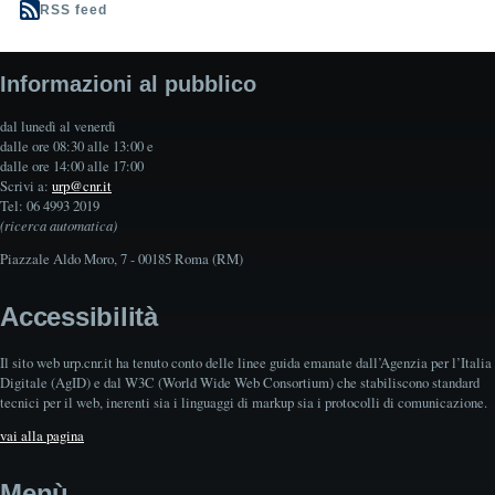
RSS feed
Informazioni al pubblico
dal lunedì al venerdì
dalle ore 08:30 alle 13:00 e
dalle ore 14:00 alle 17:00
Scrivi a:
urp@cnr.it
Tel: 06 4993 2019
(ricerca automatica)
Piazzale Aldo Moro, 7 - 00185 Roma (RM)
Accessibilità
Il sito web urp.cnr.it ha tenuto conto delle linee guida emanate dall’Agenzia per l’Italia
Digitale (AgID) e dal W3C (World Wide Web Consortium) che stabiliscono standard
tecnici per il web, inerenti sia i linguaggi di markup sia i protocolli di comunicazione.
vai alla pagina
Menù