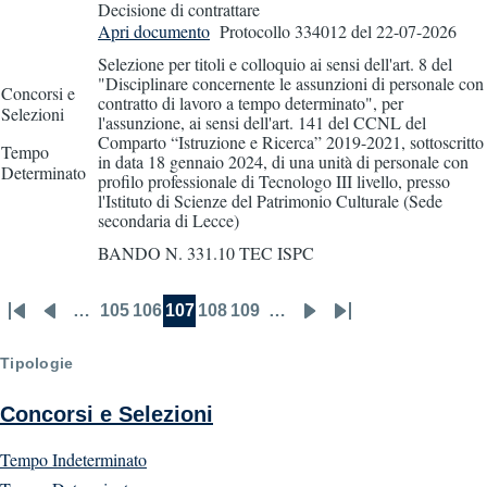
Decisione di contrattare
Apri documento
Protocollo 334012
del 22-07-2026
Selezione per titoli e colloquio ai sensi dell'art. 8 del
"Disciplinare concernente le assunzioni di personale con
Concorsi e
contratto di lavoro a tempo determinato", per
Selezioni
l'assunzione, ai sensi dell'art. 141 del CCNL del
Comparto “Istruzione e Ricerca” 2019-2021, sottoscritto
Tempo
in data 18 gennaio 2024, di una unità di personale con
Determinato
profilo professionale di Tecnologo III livello, presso
l'Istituto di Scienze del Patrimonio Culturale (Sede
secondaria di Lecce)
BANDO N. 331.10 TEC ISPC
…
105
106
107
108
109
…
First
Previous
Page
Page
Current
Page
Page
Next
Last
Pagination
page
page
page
page
page
Tipologie
Concorsi e Selezioni
Tempo Indeterminato