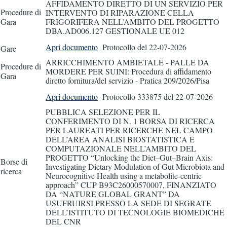
AFFIDAMENTO DIRETTO DI UN SERVIZIO PER
Procedure di
INTERVENTO DI RIPARAZIONE CELLA
Gara
FRIGORIFERA NELL’AMBITO DEL PROGETTO
DBA.AD006.127 GESTIONALE UE 012
Apri documento
Protocollo
del 22-07-2026
Gare
ARRICCHIMENTO AMBIETALE - PALLE DA
Procedure di
MORDERE PER SUINI: Procedura di affidamento
Gara
diretto fornitura/del servizio - Pratica 209/2026/Pisa
Apri documento
Protocollo 333875
del 22-07-2026
PUBBLICA SELEZIONE PER IL
CONFERIMENTO DI N. 1 BORSA DI RICERCA
PER LAUREATI PER RICERCHE NEL CAMPO
DELL’AREA ANALISI BIOSTATISTICA E
COMPUTAZIONALE NELL’AMBITO DEL
PROGETTO “Unlocking the Diet–Gut–Brain Axis:
Borse di
Investigating Dietary Modulation of Gut Microbiota and
ricerca
Neurocognitive Health using a metabolite-centric
approach” CUP B93C26000570007, FINANZIATO
DA “NATURE GLOBAL GRANT” DA
USUFRUIRSI PRESSO LA SEDE DI SEGRATE
DELL’ISTITUTO DI TECNOLOGIE BIOMEDICHE
DEL CNR