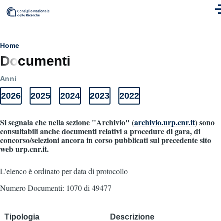
Skip to main content
M
Breadcrumb
Home
Documenti
Anni
2026
2025
2024
2023
2022
Anni
Elenco
Elenco
Elenco
Elenco
Elenco
Documenti
documenti
documenti
documenti
documenti
documenti
2026
2025
2024
2023
2022
Si segnala che nella sezione "Archivio" (
archivio.urp.cnr.it
) sono
consultabili anche documenti relativi a procedure di gara, di
concorso/selezioni ancora in corso pubblicati sul precedente sito
web urp.cnr.it.
L'elenco è ordinato per data di protocollo
Numero Documenti: 1070 di 49477
Tipologia
Descrizione