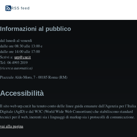
RSS feed
Informazioni al pubblico
dal lunedì al venerdì
dalle ore 08:30 alle 13:00 e
dalle ore 14:00 alle 17:00
Scrivi a:
urp@cnr.it
Tel: 06 4993 2019
(ricerca automatica)
Piazzale Aldo Moro, 7 - 00185 Roma (RM)
Accessibilità
Il sito web urp.cnr.it ha tenuto conto delle linee guida emanate dall’Agenzia per l’Italia
Digitale (AgID) e dal W3C (World Wide Web Consortium) che stabiliscono standard
tecnici per il web, inerenti sia i linguaggi di markup sia i protocolli di comunicazione.
vai alla pagina