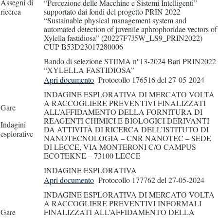
Assegni di
“Percezione delle Macchine e Sistemi Intelligenti”
ricerca
supportato dai fondi del progetto PRIN 2022
“Sustainable physical management system and
automated detection of juvenile aphrophoridae vectors of
Xylella fastidiosa” (20227F7J5W_LS9_PRIN2022)
CUP B53D23017280006
Bando di selezione STIIMA n°13-2024 Bari PRIN2022
“XYLELLA FASTIDIOSA”
Apri documento
Protocollo 176516
del 27-05-2024
INDAGINE ESPLORATIVA DI MERCATO VOLTA
A RACCOGLIERE PREVENTIVI FINALIZZATI
Gare
ALL’AFFIDAMENTO DELLA FORNITURA DI
REAGENTI CHIMICI E BIOLOGICI DERIVANTI
Indagini
DA ATTIVITÀ DI RICERCA DELL’ISTITUTO DI
esplorative
NANOTECNOLOGIA – CNR NANOTEC – SEDE
DI LECCE, VIA MONTERONI C/O CAMPUS
ECOTEKNE – 73100 LECCE
INDAGINE ESPLORATIVA
Apri documento
Protocollo 177762
del 27-05-2024
INDAGINE ESPLORATIVA DI MERCATO VOLTA
A RACCOGLIERE PREVENTIVI INFORMALI
Gare
FINALIZZATI ALL’AFFIDAMENTO DELLA