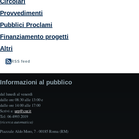
Circolari
Provvedimenti
Pubblici Proclami
Finanziamento progetti
Altri
RSS feed
Informazioni al pubblico
dal lunedì al venerdì
dalle ore 08:30 alle 13:00 e
dalle ore 14:00 alle 17:00
Scrivi a:
urp@cnr.it
Tel: 06 4993 2019
(ricerca automatica)
Piazzale Aldo Moro, 7 - 00185 Roma (RM)