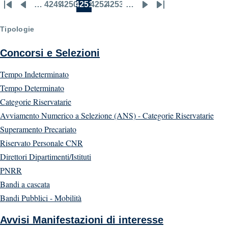
…
4249
4250
4251
4252
4253
…
First
Previous
Page
Page
Current
Page
Page
Next
Last
Pagination
page
page
page
page
page
Tipologie
Concorsi e Selezioni
Tempo Indeterminato
Tempo Determinato
Categorie Riservatarie
Avviamento Numerico a Selezione (ANS) - Categorie Riservatarie
Superamento Precariato
Riservato Personale CNR
Direttori Dipartimenti/Istituti
PNRR
Bandi a cascata
Bandi Pubblici - Mobilità
Avvisi Manifestazioni di interesse