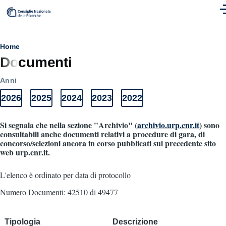
Skip to main content
M
Breadcrumb
Home
Documenti
Anni
2026
2025
2024
2023
2022
Anni
Elenco
Elenco
Elenco
Elenco
Elenco
Documenti
documenti
documenti
documenti
documenti
documenti
2026
2025
2024
2023
2022
Si segnala che nella sezione "Archivio" (
archivio.urp.cnr.it
) sono
consultabili anche documenti relativi a procedure di gara, di
concorso/selezioni ancora in corso pubblicati sul precedente sito
web urp.cnr.it.
L'elenco è ordinato per data di protocollo
Numero Documenti: 42510 di 49477
Tipologia
Descrizione