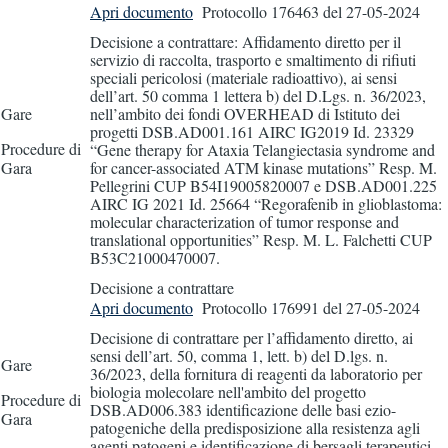
Apri documento
Protocollo 176463
del 27-05-2024
Decisione a contrattare: Affidamento diretto per il
servizio di raccolta, trasporto e smaltimento di rifiuti
speciali pericolosi (materiale radioattivo), ai sensi
dell’art. 50 comma 1 lettera b) del D.Lgs. n. 36/2023,
Gare
nell’ambito dei fondi OVERHEAD di Istituto dei
progetti DSB.AD001.161 AIRC IG2019 Id. 23329
Procedure di
“Gene therapy for Ataxia Telangiectasia syndrome and
Gara
for cancer-associated ATM kinase mutations” Resp. M.
Pellegrini CUP B54I19005820007 e DSB.AD001.225
AIRC IG 2021 Id. 25664 “Regorafenib in glioblastoma:
molecular characterization of tumor response and
translational opportunities” Resp. M. L. Falchetti CUP
B53C21000470007.
Decisione a contrattare
Apri documento
Protocollo 176991
del 27-05-2024
Decisione di contrattare per l’affidamento diretto, ai
sensi dell’art. 50, comma 1, lett. b) del D.lgs. n.
Gare
36/2023, della fornitura di reagenti da laboratorio per
biologia molecolare nell'ambito del progetto
Procedure di
DSB.AD006.383 identificazione delle basi ezio-
Gara
patogeniche della predisposizione alla resistenza agli
agenti patogeni e identificazione di bersagli terapeutici,