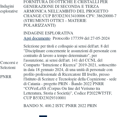
FORNITURA DI OTTICHE E CRISTALLI PER
Indagini
GENERAZIONE DI SECONDA E TERZA
esplorative
ARMONICA NELL’AMBITO DEL PROGETTO
CHANGE CUP B53D23013410006 CPV: 38620000-7
(STRUMENTI OTTICI – MATERIE
POLARIZZANTI)
INDAGINE ESPLORATIVA
Apri documento
Protocollo 177359
del 27-05-2024
Selezione per titoli e colloquio ai sensi dell'art. 8 del
"Disciplinare concernente le assunzioni di personale con
contratto di lavoro a tempo determinato", per
l'assunzione, ai sensi dell'art. 141 del CCNL del
Concorsi e
Comparto “Istruzione e Ricerca” 2019-2021, sottoscritto
Selezioni
in data 18 gennaio 2024, di una unità di personale con
profilo professionale di Ricercatore III livello, presso
PNRR
l'Istituto di Sceinze e Tecnologie della Cognizione - sede
di Catania - progetto PRIN - Bando 2022 PNRR
“COVerLeSS (Corpus On line del Verismo tra
Letteratura, Storia e Società)”, Codice P2022WT5TF,
CUP B53D23029310001
BANDO N. 400.2 ISTC PNRR 2022 PRIN