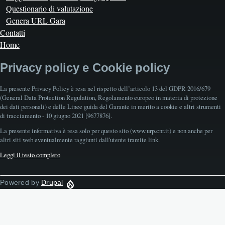
Questionario di valutazione
Genera URL Gara
Contatti
Home
Privacy policy e Cookie policy
La presente Privacy Policy è resa nel rispetto dell’articolo 13 del GDPR 2016/679
(General Data Protection Regulation, Regolamento europeo in materia di protezione
dei dati personali) e delle Linee guida del Garante in merito a cookie e altri strumenti
di tracciamento - 10 giugno 2021 [9677876].
La presente informativa è resa solo per questo sito (www.urp.cnr.it) e non anche per
altri siti web eventualmente raggiunti dall'utente tramite link.
Leggi il testo completo
Powered by
Drupal