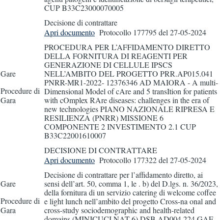
CUP B33C23000070005
Decisione di contrattare
Apri documento
Protocollo 177795
del 27-05-2024
PROCEDURA PER L’AFFIDAMENTO DIRETTO
DELLA FORNITURA DI REAGENTI PER
GENERAZIONE DI CELLULE IPSCS
Gare
NELL’AMBITO DEL PROGETTO PRR.AP015.041
PNRR-MR1-2022- 12376346 AD MAIORA - A multi-
Procedure di
Dimensional Model of cAre and 5 transItion for patients
Gara
with cOmplex RAre diseases: challenges in the era of
new technologies PIANO NAZIONALE RIPRESA E
RESILIENZA (PNRR) MISSIONE 6
COMPONENTE 2 INVESTIMENTO 2.1 CUP
B33C22001610007
DECISIONE DI CONTRATTARE
Apri documento
Protocollo 177322
del 27-05-2024
Decisione di contrattare per l’affidamento diretto, ai
Gare
sensi dell’art. 50, comma 1, le . b) del D.lgs. n. 36/2023,
della fornitura di un servizio catering di welcome coffee
Procedure di
e light lunch nell’ambito del progetto Cross-na onal and
Gara
cross-study sociodemographic and health-related
domains (MINICUCI NAT 6) DSB.AD004.224 GAE