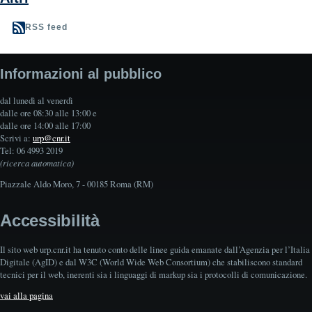
RSS feed
Informazioni al pubblico
dal lunedì al venerdì
dalle ore 08:30 alle 13:00 e
dalle ore 14:00 alle 17:00
Scrivi a:
urp@cnr.it
Tel: 06 4993 2019
(ricerca automatica)
Piazzale Aldo Moro, 7 - 00185 Roma (RM)
Accessibilità
Il sito web urp.cnr.it ha tenuto conto delle linee guida emanate dall’Agenzia per l’Italia
Digitale (AgID) e dal W3C (World Wide Web Consortium) che stabiliscono standard
tecnici per il web, inerenti sia i linguaggi di markup sia i protocolli di comunicazione.
vai alla pagina