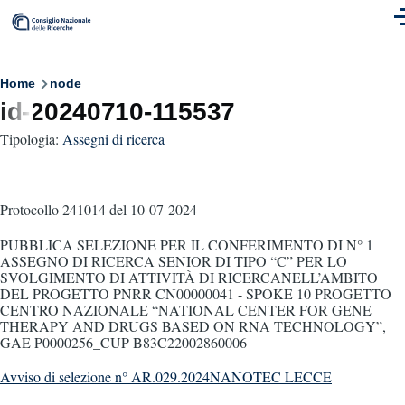
Skip to main content
M
Breadcrumb
Home
node
id-20240710-115537
Tipologia:
Assegni di ricerca
Protocollo 241014
del 10-07-2024
PUBBLICA SELEZIONE PER IL CONFERIMENTO DI N° 1
ASSEGNO DI RICERCA SENIOR DI TIPO “C” PER LO
SVOLGIMENTO DI ATTIVITÀ DI RICERCANELL’AMBITO
DEL PROGETTO PNRR CN00000041 - SPOKE 10 PROGETTO
CENTRO NAZIONALE “NATIONAL CENTER FOR GENE
THERAPY AND DRUGS BASED ON RNA TECHNOLOGY”,
GAE P0000256_CUP B83C22002860006
Avviso di selezione n° AR.029.2024NANOTEC LECCE