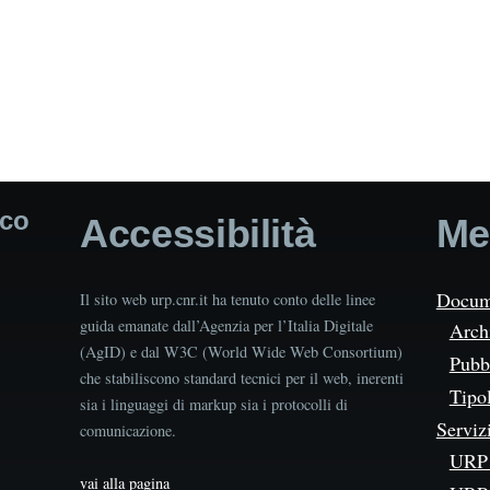
ico
Accessibilità
Me
Docum
Il sito web urp.cnr.it ha tenuto conto delle linee
guida emanate dall’Agenzia per l’Italia Digitale
Arch
(AgID) e dal W3C (World Wide Web Consortium)
Pubbl
che stabiliscono standard tecnici per il web, inerenti
Tipo
sia i linguaggi di markup sia i protocolli di
Serviz
comunicazione.
URP 
vai alla pagina