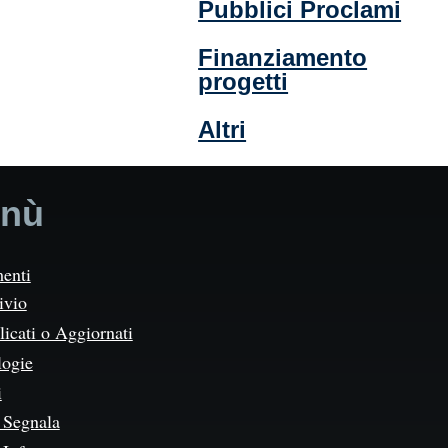
Pubblici Proclami
Finanziamento
progetti
Altri
nù
enti
ivio
icati o Aggiornati
logie
i
Segnala