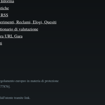
Informa
stiche
 RSS
erimenti, Reclami, Elogi, Quesiti
ionario di valutazione
ra URL Gara
ti
egolamento europeo in materia di protezione
9677876].
all'utente tramite link.