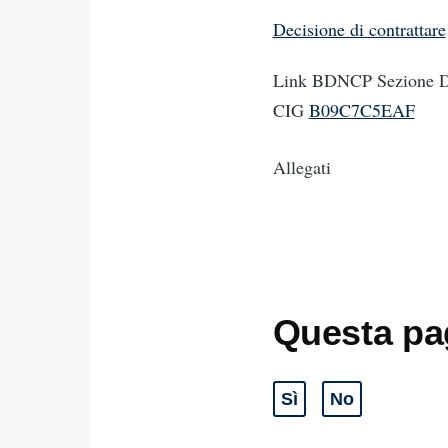
Decisione di contrattare
Link BDNCP Sezione Da
CIG
B09C7C5EAF
Allegati
Questa pag
Sì
No