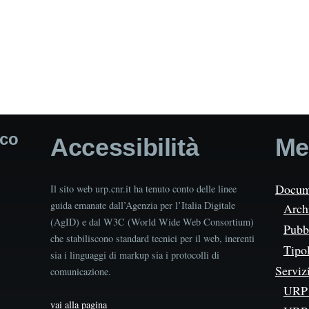
ico
Accessibilità
Me
Docum
Il sito web urp.cnr.it ha tenuto conto delle linee
guida emanate dall’Agenzia per l’Italia Digitale
Arch
(AgID) e dal W3C (World Wide Web Consortium)
Pubbl
che stabiliscono standard tecnici per il web, inerenti
Tipo
sia i linguaggi di markup sia i protocolli di
Serviz
comunicazione.
URP 
vai alla pagina