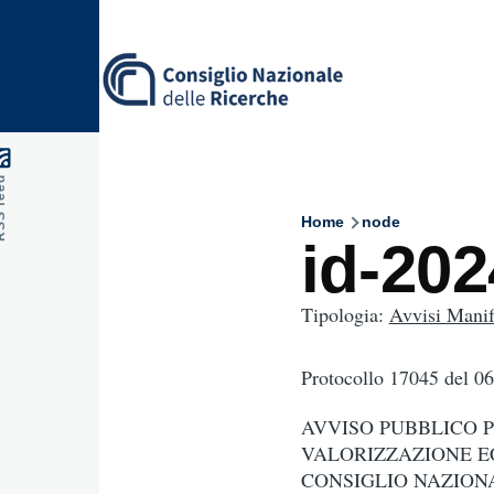
Skip to main content
feed
Home
node
Breadcru
id-20
Tipologia:
Avvisi Manife
Protocollo 17045
del 0
AVVISO PUBBLICO P
VALORIZZAZIONE EC
CONSIGLIO NAZIONALE 