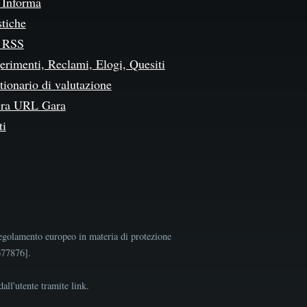
Informa
stiche
 RSS
erimenti, Reclami, Elogi, Quesiti
ionario di valutazione
ra URL Gara
ti
egolamento europeo in materia di protezione
9677876].
all'utente tramite link.