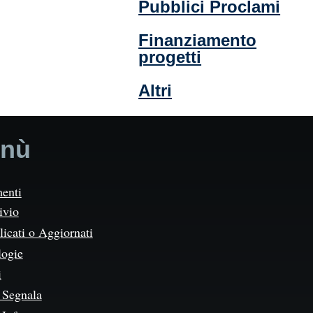
Pubblici Proclami
Finanziamento
progetti
Altri
nù
enti
ivio
icati o Aggiornati
logie
i
Segnala