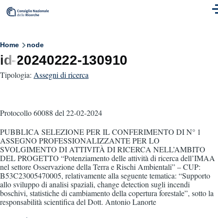
Skip to main content
M
Breadcrumb
Home
node
id-20240222-130910
Tipologia:
Assegni di ricerca
Protocollo 60088
del 22-02-2024
PUBBLICA SELEZIONE PER IL CONFERIMENTO DI N° 1
ASSEGNO PROFESSIONALIZZANTE PER LO
SVOLGIMENTO DI ATTIVITÀ DI RICERCA NELL’AMBITO
DEL PROGETTO “Potenziamento delle attività di ricerca dell’IMAA
nel settore Osservazione della Terra e Rischi Ambientali” – CUP:
B53C23005470005, relativamente alla seguente tematica: “Supporto
allo sviluppo di analisi spaziali, change detection sugli incendi
boschivi, statistiche di cambiamento della copertura forestale”, sotto la
responsabilità scientifica del Dott. Antonio Lanorte