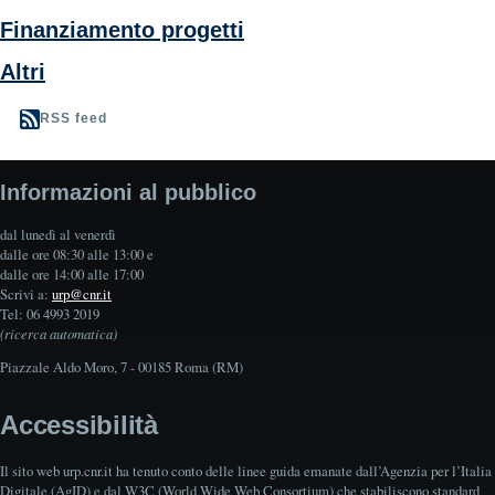
Finanziamento progetti
Altri
RSS feed
Informazioni al pubblico
dal lunedì al venerdì
dalle ore 08:30 alle 13:00 e
dalle ore 14:00 alle 17:00
Scrivi a:
urp@cnr.it
Tel: 06 4993 2019
(ricerca automatica)
Piazzale Aldo Moro, 7 - 00185 Roma (RM)
Accessibilità
Il sito web urp.cnr.it ha tenuto conto delle linee guida emanate dall’Agenzia per l’Italia
Digitale (AgID) e dal W3C (World Wide Web Consortium) che stabiliscono standard