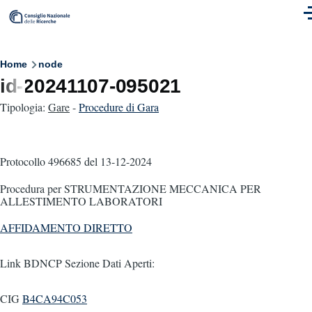
Skip to main content
M
Breadcrumb
Home
node
id-20241107-095021
Tipologia:
Gare
-
Procedure di Gara
Protocollo 496685
del 13-12-2024
Procedura per STRUMENTAZIONE MECCANICA PER
ALLESTIMENTO LABORATORI
AFFIDAMENTO DIRETTO
Link BDNCP Sezione Dati Aperti:
CIG
B4CA94C053