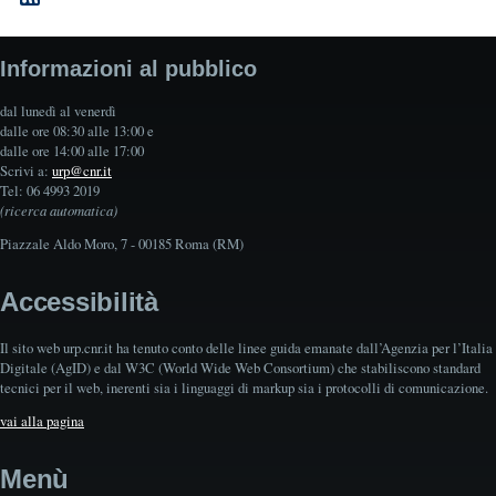
Informazioni al pubblico
dal lunedì al venerdì
dalle ore 08:30 alle 13:00 e
dalle ore 14:00 alle 17:00
Scrivi a:
urp@cnr.it
Tel: 06 4993 2019
(ricerca automatica)
Piazzale Aldo Moro, 7 - 00185 Roma (RM)
Accessibilità
Il sito web urp.cnr.it ha tenuto conto delle linee guida emanate dall’Agenzia per l’Italia
Digitale (AgID) e dal W3C (World Wide Web Consortium) che stabiliscono standard
tecnici per il web, inerenti sia i linguaggi di markup sia i protocolli di comunicazione.
vai alla pagina
Menù