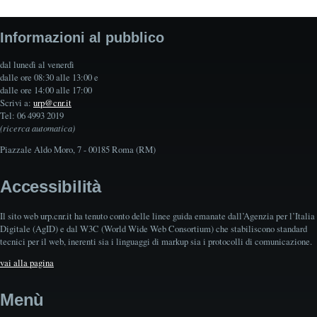
Informazioni al pubblico
dal lunedì al venerdì
dalle ore 08:30 alle 13:00 e
dalle ore 14:00 alle 17:00
Scrivi a:
urp@cnr.it
Tel: 06 4993 2019
(ricerca automatica)
Piazzale Aldo Moro, 7 - 00185 Roma (RM)
Accessibilità
Il sito web urp.cnr.it ha tenuto conto delle linee guida emanate dall’Agenzia per l’Italia
Digitale (AgID) e dal W3C (World Wide Web Consortium) che stabiliscono standard
tecnici per il web, inerenti sia i linguaggi di markup sia i protocolli di comunicazione.
vai alla pagina
Menù