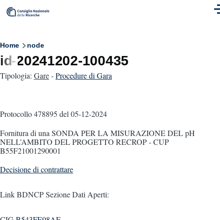
Skip to main content
M
Breadcrumb
Home
node
id-20241202-100435
Tipologia:
Gare
-
Procedure di Gara
Protocollo 478895
del 05-12-2024
Fornitura di una SONDA PER LA MISURAZIONE DEL pH
NELL’AMBITO DEL PROGETTO RECROP - CUP
B55F21001290001
Decisione di contrattare
Link BDNCP Sezione Dati Aperti:
CIG
B543FE98AF