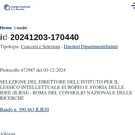
Skip to main content
M
Breadcrumb
Home
node
id-20241203-170440
Tipologia:
Concorsi e Selezioni
-
Direttori Dipartimenti/Istituti
Protocollo 472987
del 03-12-2024
SELEZIONE DEL DIRETTORE DELL’ISTITUTO PER IL
LESSICO INTELLETTUALE EUROPEO E STORIA DELLE
IDEE (ILIESI) - ROMA DEL CONSIGLIO NAZIONALE DELLE
RICERCHE
Bando n. 390.463 ILIESI
Allegati