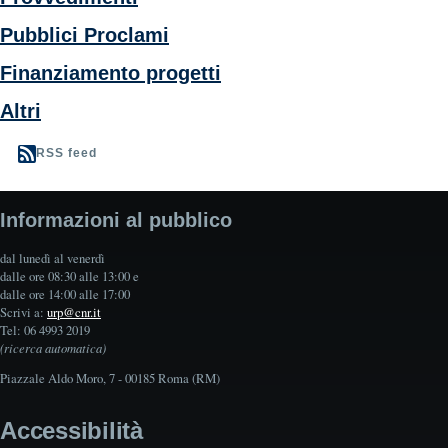
Pubblici Proclami
Finanziamento progetti
Altri
RSS feed
Informazioni al pubblico
dal lunedì al venerdì
dalle ore 08:30 alle 13:00 e
dalle ore 14:00 alle 17:00
Scrivi a:
urp@cnr.it
Tel: 06 4993 2019
(ricerca automatica)
Piazzale Aldo Moro, 7 - 00185 Roma (RM)
Accessibilità