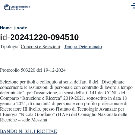
Skip to main content
M
Breadcrumb
Home
node
id-20241220-094510
Tipologia:
Concorsi e Selezioni
-
Tempo Determinato
Protocollo 503220
del 19-12-2024
Selezione per titoli e colloquio ai sensi dell'art. 8 del "Disciplinare
concernente le assunzioni di personale con contratto di lavoro a tempo
determinato", per l'assunzione, ai sensi dell'art. 141 del CCNL del
Comparto “Istruzione e Ricerca” 2019-2021, sottoscritto in data 18
gennaio 2024, di una unità di personale con profilo professionale di
Ricercatore III livello, presso l'Istituto di Tecnologie Avanzate per
l’Energia “Nicola Giordano” (ITAE) del Consiglio Nazionale delle
Ricerche – sede Messina
BANDO N. 331.1 RIC ITAE