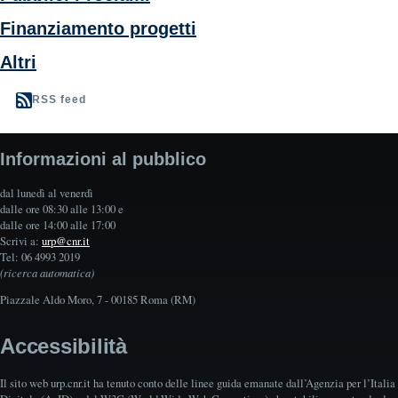
Finanziamento progetti
Altri
RSS feed
Informazioni al pubblico
dal lunedì al venerdì
dalle ore 08:30 alle 13:00 e
dalle ore 14:00 alle 17:00
Scrivi a:
urp@cnr.it
Tel: 06 4993 2019
(ricerca automatica)
Piazzale Aldo Moro, 7 - 00185 Roma (RM)
Accessibilità
Il sito web urp.cnr.it ha tenuto conto delle linee guida emanate dall’Agenzia per l’Italia