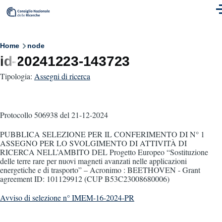
Skip to main content
M
Breadcrumb
Home
node
id-20241223-143723
Tipologia:
Assegni di ricerca
Protocollo 506938
del 21-12-2024
PUBBLICA SELEZIONE PER IL CONFERIMENTO DI N° 1
ASSEGNO PER LO SVOLGIMENTO DI ATTIVITÀ DI
RICERCA NELL’AMBITO DEL Progetto Europeo “Sostituzione
delle terre rare per nuovi magneti avanzati nelle applicazioni
energetiche e di trasporto” – Acronimo : BEETHOVEN - Grant
agreement ID: 101129912 (CUP B53C23008680006)
Avviso di selezione n° IMEM-16-2024-PR