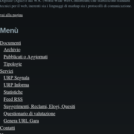
Digitale (AgID) e dal W3C (World Wide Web Consortium) che stabiliscono standard
tecnici per il web, inerenti sia i linguaggi di markup sia i protocolli di comunicazione.
vai alla pagina
Menù
Documenti
Archivio
Pubblicati o Aggiornati
Tipologie
Servizi
URP Segnala
URP Informa
Statistiche
Feed RSS
Suggerimenti, Reclami, Elogi, Quesiti
Questionario di valutazione
Genera URL Gara
Contatti