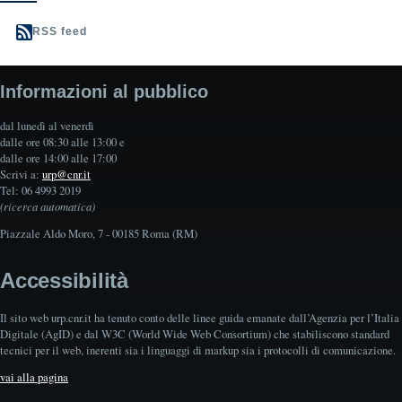
RSS feed
Informazioni al pubblico
dal lunedì al venerdì
dalle ore 08:30 alle 13:00 e
dalle ore 14:00 alle 17:00
Scrivi a:
urp@cnr.it
Tel: 06 4993 2019
(ricerca automatica)
Piazzale Aldo Moro, 7 - 00185 Roma (RM)
Accessibilità
Il sito web urp.cnr.it ha tenuto conto delle linee guida emanate dall’Agenzia per l’Italia
Digitale (AgID) e dal W3C (World Wide Web Consortium) che stabiliscono standard
tecnici per il web, inerenti sia i linguaggi di markup sia i protocolli di comunicazione.
vai alla pagina