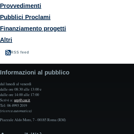
Provvedimenti
Pubblici Proclami
Finanziamento progetti
Altri
RSS feed
Informazioni al pubblico
dal lunedì al venerdì
dalle ore 08:30 alle 13:00 e
dalle ore 14:00 alle 17:00
Scrivi a:
urp@cnr.it
Tel: 06 4993 2019
(ricerca automatica)
Piazzale Aldo Moro, 7 - 00185 Roma (RM)