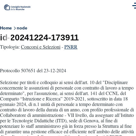
Skip to main content
M
Breadcrumb
Home
node
id-20241224-173911
Tipologia:
Concorsi e Selezioni
-
PNRR
Protocollo 507651
del 23-12-2024
Selezione per titoli e colloquio ai sensi dell'art. 10 del "Disciplinare
concernente le assunzioni di personale con contratto di lavoro a tempo
determinato", per l'assunzione, ai sensi dell'art. 141 del CCNL del
Comparto “Istruzione e Ricerca” 2019-2021, sottoscritto in data 18
gennaio 2024, di n.1 unità di personale a tempo determinato con
contratto di lavoro della durata di un anno, con profilo professionale di
Collaboratore di amministrazione - VII livello, da assegnare all’Istituto
per le Tecnologie Didattiche (ITD), sede di Genova, al fine di
potenziare lo staff amministravo già in forza presso la Struttura al fine
di garantire una gestione efficace ed efficiente nell’ambito delle attività