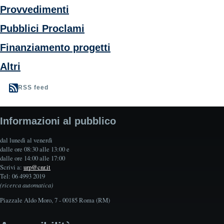
Provvedimenti
Pubblici Proclami
Finanziamento progetti
Altri
RSS feed
Informazioni al pubblico
dal lunedì al venerdì
dalle ore 08:30 alle 13:00 e
dalle ore 14:00 alle 17:00
Scrivi a:
urp@cnr.it
Tel: 06 4993 2019
(ricerca automatica)
Piazzale Aldo Moro, 7 - 00185 Roma (RM)