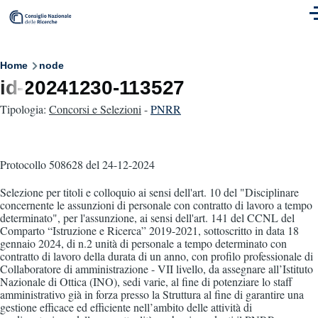
Skip to main content
M
Breadcrumb
Home
node
id-20241230-113527
Tipologia:
Concorsi e Selezioni
-
PNRR
Protocollo 508628
del 24-12-2024
Selezione per titoli e colloquio ai sensi dell'art. 10 del "Disciplinare
concernente le assunzioni di personale con contratto di lavoro a tempo
determinato", per l'assunzione, ai sensi dell'art. 141 del CCNL del
Comparto “Istruzione e Ricerca” 2019-2021, sottoscritto in data 18
gennaio 2024, di n.2 unità di personale a tempo determinato con
contratto di lavoro della durata di un anno, con profilo professionale di
Collaboratore di amministrazione - VII livello, da assegnare all’Istituto
Nazionale di Ottica (INO), sedi varie, al fine di potenziare lo staff
amministrativo già in forza presso la Struttura al fine di garantire una
gestione efficace ed efficiente nell’ambito delle attività di