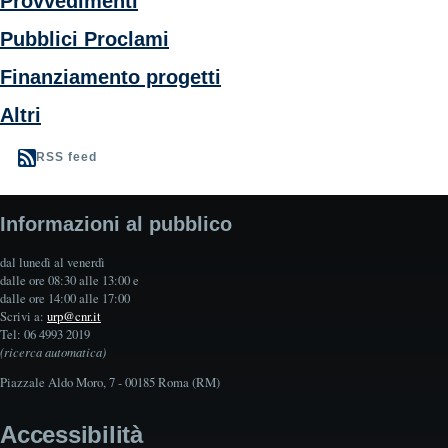
Provvedimenti
Pubblici Proclami
Finanziamento progetti
Altri
RSS feed
Informazioni al pubblico
dal lunedì al venerdì
dalle ore 08:30 alle 13:00 e
dalle ore 14:00 alle 17:00
Scrivi a:
urp@cnr.it
Tel: 06 4993 2019
(ricerca automatica)
Piazzale Aldo Moro, 7 - 00185 Roma (RM)
Accessibilità