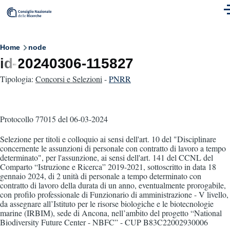
Skip to main content
M
Breadcrumb
Home
node
id-20240306-115827
Tipologia:
Concorsi e Selezioni
-
PNRR
Protocollo 77015
del 06-03-2024
Selezione per titoli e colloquio ai sensi dell'art. 10 del "Disciplinare
concernente le assunzioni di personale con contratto di lavoro a tempo
determinato", per l'assunzione, ai sensi dell'art. 141 del CCNL del
Comparto “Istruzione e Ricerca” 2019-2021, sottoscritto in data 18
gennaio 2024, di 2 unità di personale a tempo determinato con
contratto di lavoro della durata di un anno, eventualmente prorogabile,
con profilo professionale di Funzionario di amministrazione - V livello,
da assegnare all’Istituto per le risorse biologiche e le biotecnologie
marine (IRBIM), sede di Ancona, nell’ambito del progetto “National
Biodiversity Future Center - NBFC” - CUP B83C22002930006