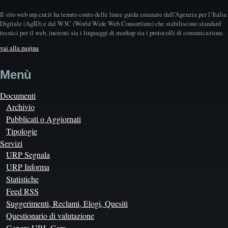
Il sito web urp.cnr.it ha tenuto conto delle linee guida emanate dall’Agenzia per l’Italia
Digitale (AgID) e dal W3C (World Wide Web Consortium) che stabiliscono standard
tecnici per il web, inerenti sia i linguaggi di markup sia i protocolli di comunicazione.
vai alla pagina
Menù
Documenti
Archivio
Pubblicati o Aggiornati
Tipologie
Servizi
URP Segnala
URP Informa
Statistiche
Feed RSS
Suggerimenti, Reclami, Elogi, Quesiti
Questionario di valutazione
Genera URL Gara