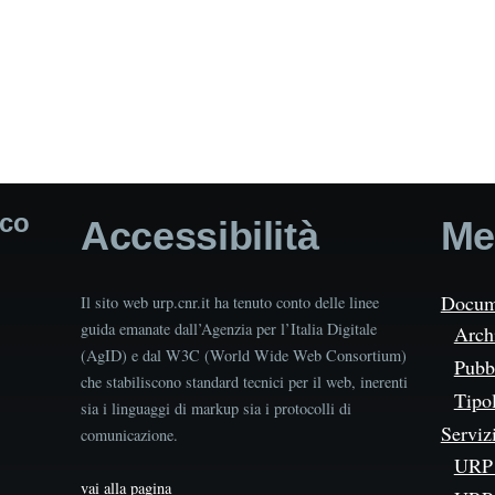
ico
Accessibilità
Me
Docum
Il sito web urp.cnr.it ha tenuto conto delle linee
guida emanate dall’Agenzia per l’Italia Digitale
Arch
(AgID) e dal W3C (World Wide Web Consortium)
Pubbl
che stabiliscono standard tecnici per il web, inerenti
Tipo
sia i linguaggi di markup sia i protocolli di
Serviz
comunicazione.
URP 
vai alla pagina