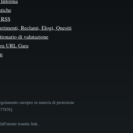
Informa
stiche
 RSS
erimenti, Reclami, Elogi, Quesiti
ionario di valutazione
ra URL Gara
ti
egolamento europeo in materia di protezione
9677876].
all'utente tramite link.