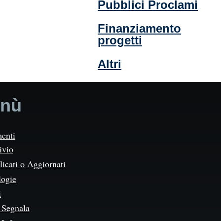
Pubblici Proclami
Finanziamento
progetti
Altri
nù
enti
ivio
icati o Aggiornati
logie
i
Segnala