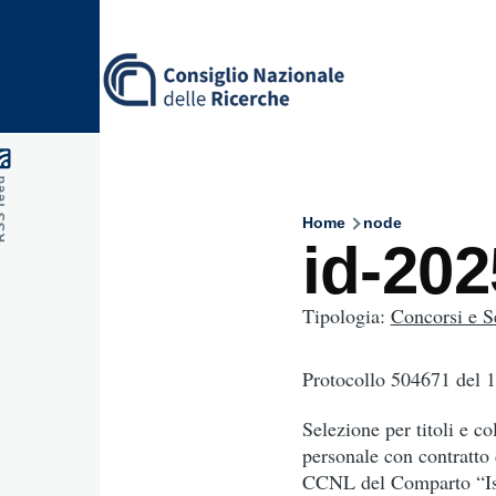
Skip to main content
feed
Home
node
Breadcru
id-20
Tipologia:
Concorsi e S
Protocollo 504671
del 
Selezione per titoli e co
personale con contratto 
CCNL del Comparto “Istr