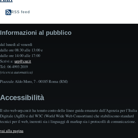
RSS feed
Informazioni al pubblico
dal lunedì al venerdì
dalle ore 08:30 alle 13:00 e
dalle ore 14:00 alle 17:00
Scrivi a:
urp@cnr.it
Tel: 06 4993 2019
(ricerca automatica)
Piazzale Aldo Moro, 7 - 00185 Roma (RM)
Accessibilità
Il sito web urp.cnr.it ha tenuto conto delle linee guida emanate dall’Agenzia per l’Italia
Digitale (AgID) e dal W3C (World Wide Web Consortium) che stabiliscono standard
tecnici per il web, inerenti sia i linguaggi di markup sia i protocolli di comunicazione.
vai alla pagina