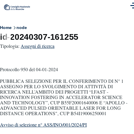
Skip to main content
M
Breadcrumb
Home
node
id-20240307-161255
Tipologia:
Assegni di ricerca
Protocollo 950
del 04-01-2024
PUBBLICA SELEZIONE PER IL CONFERIMENTO DI N° 1
ASSEGNO PER LO SVOLGIMENTO DI ATTIVITÀ DI
RICERCA NELL’AMBITO DEI PROGETTI “I.FAST -
INNOVATION FOSTERING IN ACCELERATOR SCIENCE
AND TECHNOLOGY”, CUP B55F20001640006 E “APOLLO -
ADVANCED PULSED ORIENTABLE LASER FOR LONG
DISTANCE OPERATIONS", CUP B54I19006250001
Avviso di selezione n° ASS/INO/001/2024/PI