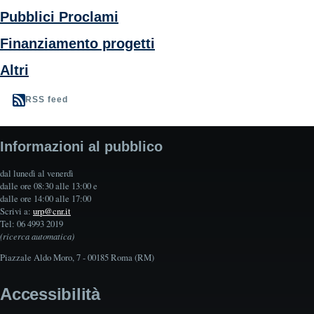
Pubblici Proclami
Finanziamento progetti
Altri
RSS feed
Informazioni al pubblico
dal lunedì al venerdì
dalle ore 08:30 alle 13:00 e
dalle ore 14:00 alle 17:00
Scrivi a:
urp@cnr.it
Tel: 06 4993 2019
(ricerca automatica)
Piazzale Aldo Moro, 7 - 00185 Roma (RM)
Accessibilità