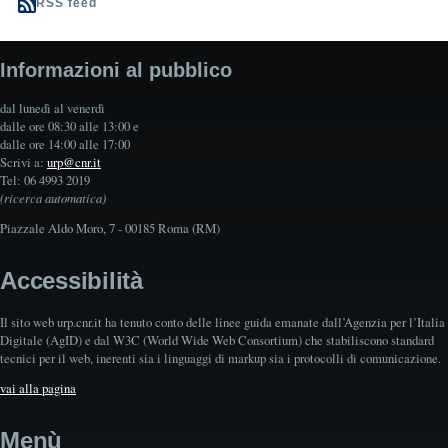
RSS feed
Informazioni al pubblico
dal lunedì al venerdì
dalle ore 08:30 alle 13:00 e
dalle ore 14:00 alle 17:00
Scrivi a:
urp@cnr.it
Tel: 06 4993 2019
(ricerca automatica)
Piazzale Aldo Moro, 7 - 00185 Roma (RM)
Accessibilità
Il sito web urp.cnr.it ha tenuto conto delle linee guida emanate dall’Agenzia per l’Italia
Digitale (AgID) e dal W3C (World Wide Web Consortium) che stabiliscono standard
tecnici per il web, inerenti sia i linguaggi di markup sia i protocolli di comunicazione.
vai alla pagina
Menù