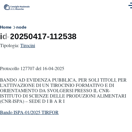
Skip to main content
M
Breadcrumb
Home
node
id-20250417-112538
Tipologia:
Tirocini
Protocollo 127707
del 16-04-2025
BANDO AD EVIDENZA PUBBLICA, PER SOLI TITOLI, PER
L’ATTIVAZIONE DI UN TIROCINIO FORMATIVO E DI
ORIENTAMENTO DA SVOLGERSI PRESSO IL CNR-
ISTITUTO DI SCIENZE DELLE PRODUZIONI ALIMENTARI
(CNR-ISPA) – SEDE D I B A R I
Bando ISPA-01/2025 TIRFOR