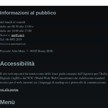
Informazioni al pubblico
dal lunedì al venerdì
dalle ore 08:30 alle 13:00 e
dalle ore 14:00 alle 17:00
Scrivi a:
urp@cnr.it
Tel: 06 4993 2019
(ricerca automatica)
Piazzale Aldo Moro, 7 - 00185 Roma (RM)
Accessibilità
Il sito web urp.cnr.it ha tenuto conto delle linee guida emanate dall’Agenzia per l’Italia
Digitale (AgID) e dal W3C (World Wide Web Consortium) che stabiliscono standard
tecnici per il web, inerenti sia i linguaggi di markup sia i protocolli di comunicazione.
vai alla pagina
Menù