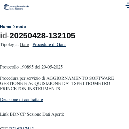
Skip to main content
M
Breadcrumb
Home
node
id-20250428-132105
Tipologia:
Gare
-
Procedure di Gara
Protocollo 190895
del 29-05-2025
Procedura per servizio di AGGIORNAMENTO SOFTWARE
GESTIONE E ACQUISIZIONE DATI SPETTROMETRO
PRINCETON INSTRUMENTS
Decisione di contrattare
Link BDNCP Sezione Dati Aperti:
CIG
B716B17543