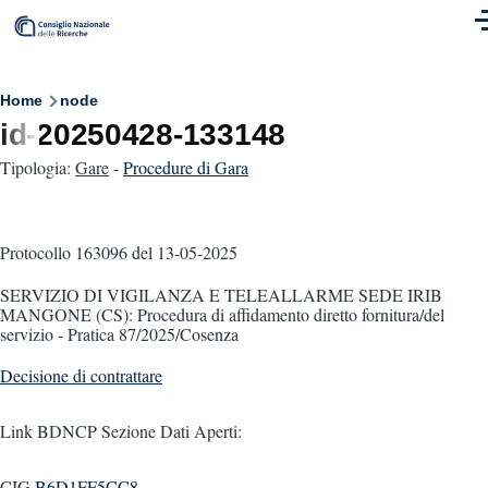
Skip to main content
M
Breadcrumb
Home
node
id-20250428-133148
Tipologia:
Gare
-
Procedure di Gara
Protocollo 163096
del 13-05-2025
SERVIZIO DI VIGILANZA E TELEALLARME SEDE IRIB
MANGONE (CS): Procedura di affidamento diretto fornitura/del
servizio - Pratica 87/2025/Cosenza
Decisione di contrattare
Link BDNCP Sezione Dati Aperti:
CIG
B6D1FF5CC8