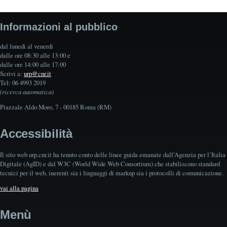
Informazioni al pubblico
dal lunedì al venerdì
dalle ore 08:30 alle 13:00 e
dalle ore 14:00 alle 17:00
Scrivi a:
urp@cnr.it
Tel: 06 4993 2019
(ricerca automatica)
Piazzale Aldo Moro, 7 - 00185 Roma (RM)
Accessibilità
Il sito web urp.cnr.it ha tenuto conto delle linee guida emanate dall’Agenzia per l’Italia
Digitale (AgID) e dal W3C (World Wide Web Consortium) che stabiliscono standard
tecnici per il web, inerenti sia i linguaggi di markup sia i protocolli di comunicazione.
vai alla pagina
Menù