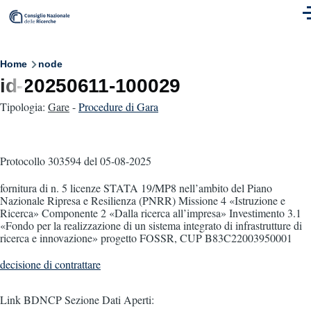
Skip to main content
M
Breadcrumb
Home
node
id-20250611-100029
Tipologia:
Gare
-
Procedure di Gara
Protocollo 303594
del 05-08-2025
fornitura di n. 5 licenze STATA 19/MP8 nell’ambito del Piano
Nazionale Ripresa e Resilienza (PNRR) Missione 4 «Istruzione e
Ricerca» Componente 2 «Dalla ricerca all’impresa» Investimento 3.1
«Fondo per la realizzazione di un sistema integrato di infrastrutture di
ricerca e innovazione» progetto FOSSR, CUP B83C22003950001
decisione di contrattare
Link BDNCP Sezione Dati Aperti: