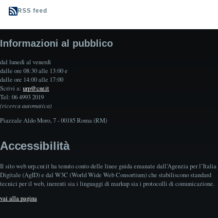
RSS feed
Informazioni al pubblico
dal lunedì al venerdì
dalle ore 08:30 alle 13:00 e
dalle ore 14:00 alle 17:00
Scrivi a:
urp@cnr.it
Tel: 06 4993 2019
(ricerca automatica)
Piazzale Aldo Moro, 7 - 00185 Roma (RM)
Accessibilità
Il sito web urp.cnr.it ha tenuto conto delle linee guida emanate dall’Agenzia per l’Italia
Digitale (AgID) e dal W3C (World Wide Web Consortium) che stabiliscono standard
tecnici per il web, inerenti sia i linguaggi di markup sia i protocolli di comunicazione.
vai alla pagina