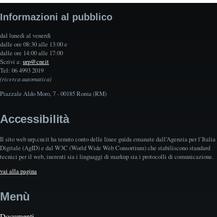
Informazioni al pubblico
dal lunedì al venerdì
dalle ore 08:30 alle 13:00 e
dalle ore 14:00 alle 17:00
Scrivi a:
urp@cnr.it
Tel: 06 4993 2019
(ricerca automatica)
Piazzale Aldo Moro, 7 - 00185 Roma (RM)
Accessibilità
Il sito web urp.cnr.it ha tenuto conto delle linee guida emanate dall’Agenzia per l’Italia
Digitale (AgID) e dal W3C (World Wide Web Consortium) che stabiliscono standard
tecnici per il web, inerenti sia i linguaggi di markup sia i protocolli di comunicazione.
vai alla pagina
Menù
Documenti