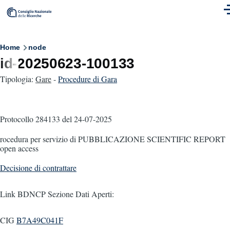
Skip to main content
M
Breadcrumb
Home
node
id-20250623-100133
Tipologia:
Gare
-
Procedure di Gara
Protocollo 284133
del 24-07-2025
rocedura per servizio di PUBBLICAZIONE SCIENTIFIC REPORT
open access
Decisione di contrattare
Link BDNCP Sezione Dati Aperti:
CIG
B7A49C041F