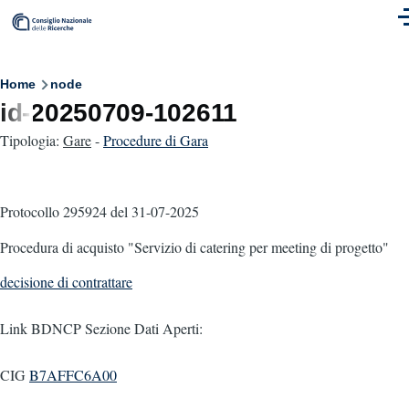
Skip to main content
M
Breadcrumb
Home
node
id-20250709-102611
Tipologia:
Gare
-
Procedure di Gara
Protocollo 295924
del 31-07-2025
Procedura di acquisto "Servizio di catering per meeting di progetto"
decisione di contrattare
Link BDNCP Sezione Dati Aperti:
CIG
B7AFFC6A00