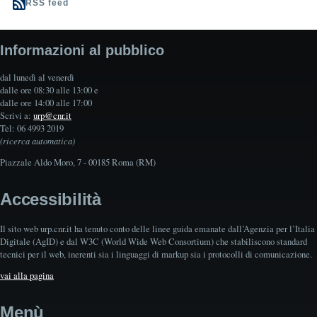
RSS feed
Informazioni al pubblico
dal lunedì al venerdì
dalle ore 08:30 alle 13:00 e
dalle ore 14:00 alle 17:00
Scrivi a:
urp@cnr.it
Tel: 06 4993 2019
(ricerca automatica)
Piazzale Aldo Moro, 7 - 00185 Roma (RM)
Accessibilità
Il sito web urp.cnr.it ha tenuto conto delle linee guida emanate dall’Agenzia per l’Italia
Digitale (AgID) e dal W3C (World Wide Web Consortium) che stabiliscono standard
tecnici per il web, inerenti sia i linguaggi di markup sia i protocolli di comunicazione.
vai alla pagina
Menù