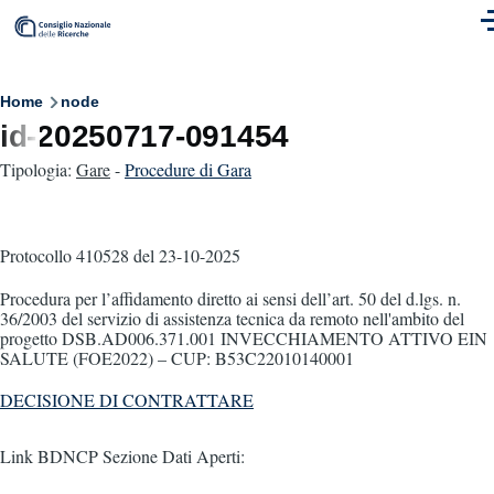
Skip to main content
M
Breadcrumb
Home
node
id-20250717-091454
Tipologia:
Gare
-
Procedure di Gara
Protocollo 410528
del 23-10-2025
Procedura per l’affidamento diretto ai sensi dell’art. 50 del d.lgs. n.
36/2003 del servizio di assistenza tecnica da remoto nell'ambito del
progetto DSB.AD006.371.001 INVECCHIAMENTO ATTIVO EIN
SALUTE (FOE2022) – CUP: B53C22010140001
DECISIONE DI CONTRATTARE
Link BDNCP Sezione Dati Aperti: