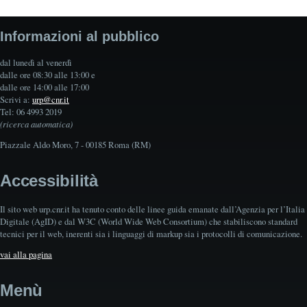
Informazioni al pubblico
dal lunedì al venerdì
dalle ore 08:30 alle 13:00 e
dalle ore 14:00 alle 17:00
Scrivi a:
urp@cnr.it
Tel: 06 4993 2019
(ricerca automatica)
Piazzale Aldo Moro, 7 - 00185 Roma (RM)
Accessibilità
Il sito web urp.cnr.it ha tenuto conto delle linee guida emanate dall’Agenzia per l’Italia
Digitale (AgID) e dal W3C (World Wide Web Consortium) che stabiliscono standard
tecnici per il web, inerenti sia i linguaggi di markup sia i protocolli di comunicazione.
vai alla pagina
Menù