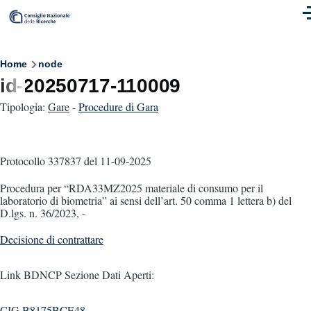
Skip to main content
M
Breadcrumb
Home
node
id-20250717-110009
Tipologia:
Gare
-
Procedure di Gara
Protocollo 337837
del 11-09-2025
Procedura per “RDA33MZ2025 materiale di consumo per il
laboratorio di biometria” ai sensi dell’art. 50 comma 1 lettera b) del
D.lgs. n. 36/2023, -
Decisione di contrattare
Link BDNCP Sezione Dati Aperti:
CIG
B8175BCE48