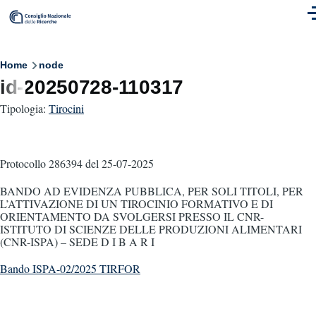
Skip to main content
M
Breadcrumb
Home
node
id-20250728-110317
Tipologia:
Tirocini
Protocollo 286394
del 25-07-2025
BANDO AD EVIDENZA PUBBLICA, PER SOLI TITOLI, PER
L’ATTIVAZIONE DI UN TIROCINIO FORMATIVO E DI
ORIENTAMENTO DA SVOLGERSI PRESSO IL CNR-
ISTITUTO DI SCIENZE DELLE PRODUZIONI ALIMENTARI
(CNR-ISPA) – SEDE D I B A R I
Bando ISPA-02/2025 TIRFOR