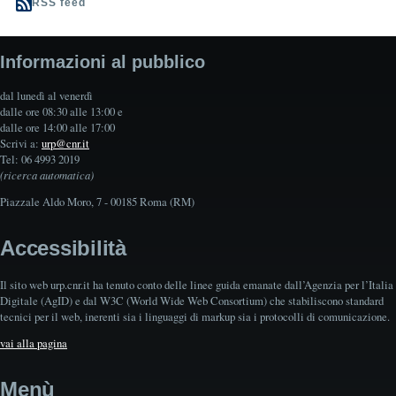
RSS feed
Informazioni al pubblico
dal lunedì al venerdì
dalle ore 08:30 alle 13:00 e
dalle ore 14:00 alle 17:00
Scrivi a:
urp@cnr.it
Tel: 06 4993 2019
(ricerca automatica)
Piazzale Aldo Moro, 7 - 00185 Roma (RM)
Accessibilità
Il sito web urp.cnr.it ha tenuto conto delle linee guida emanate dall’Agenzia per l’Italia
Digitale (AgID) e dal W3C (World Wide Web Consortium) che stabiliscono standard
tecnici per il web, inerenti sia i linguaggi di markup sia i protocolli di comunicazione.
vai alla pagina
Menù