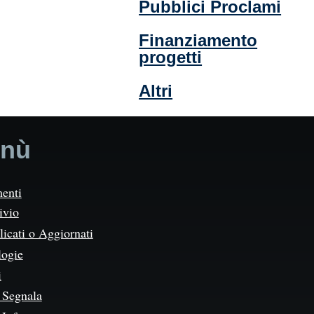
Pubblici Proclami
Finanziamento
progetti
Altri
nù
enti
ivio
icati o Aggiornati
logie
i
Segnala