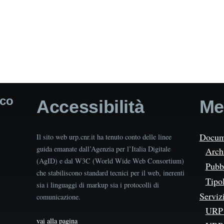
ico
Accessibilità
Me
Docum
Il sito web urp.cnr.it ha tenuto conto delle linee
guida emanate dall’Agenzia per l’Italia Digitale
Arch
(AgID) e dal W3C (World Wide Web Consortium)
Pubbl
che stabiliscono standard tecnici per il web, inerenti
Tipo
sia i linguaggi di markup sia i protocolli di
Serviz
comunicazione.
URP 
vai alla pagina