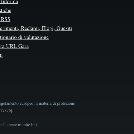
Informa
stiche
 RSS
erimenti, Reclami, Elogi, Quesiti
ionario di valutazione
ra URL Gara
ti
egolamento europeo in materia di protezione
9677876].
all'utente tramite link.