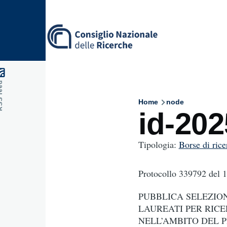
Skip to main content
feed
Home
node
Breadcru
id-20
Tipologia:
Borse di rice
Protocollo 339792
del 
PUBBLICA SELEZION
LAUREATI PER RIC
NELL’AMBITO DEL P