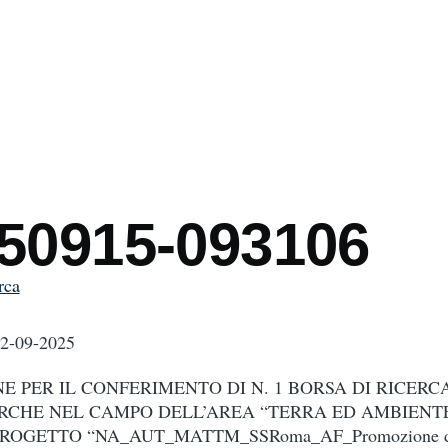
mb
250915-093106
rca
12-09-2025
E PER IL CONFERIMENTO DI N. 1 BORSA DI RICERC
ERCHE NEL CAMPO DELL’AREA “TERRA ED AMBIENT
ROGETTO “NA_AUT_MATTM_SSRoma_AF_Promozione di 