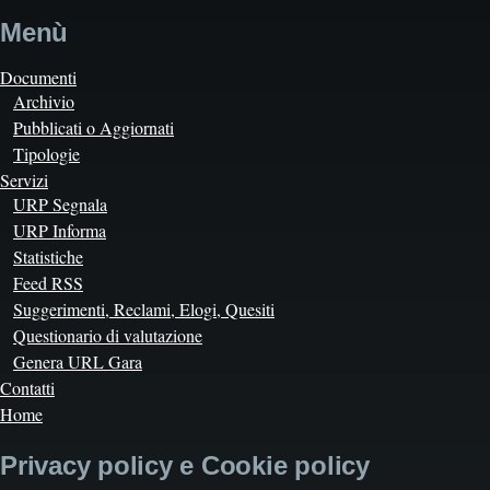
Menù
Documenti
Archivio
Pubblicati o Aggiornati
Tipologie
Servizi
URP Segnala
URP Informa
Statistiche
Feed RSS
Suggerimenti, Reclami, Elogi, Quesiti
Questionario di valutazione
Genera URL Gara
Contatti
Home
Privacy policy e Cookie policy