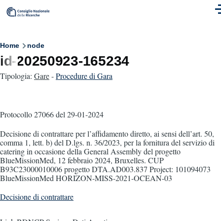
Skip to main content
M
Breadcrumb
Home
node
id-20250923-165234
Tipologia:
Gare
-
Procedure di Gara
Protocollo 27066
del 29-01-2024
Decisione di contrattare per l’affidamento diretto, ai sensi dell’art. 50,
comma 1, lett. b) del D.lgs. n. 36/2023, per la fornitura del servizio di
catering in occasione della General Assembly del progetto
BlueMissionMed, 12 febbraio 2024, Bruxelles. CUP
B93C23000010006 progetto DTA.AD003.837 Project: 101094073
BlueMissionMed HORIZON-MISS-2021-OCEAN-03
Decisione di contrattare