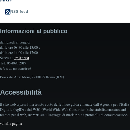
RSS feed
Informazioni al pubblico
dal lunedì al venerdì
dalle ore 08:30 alle 13:00 e
dalle ore 14:00 alle 17:00
Scrivi a:
urp@cnr.it
Tel: 06 4993 2019
(ricerca automatica)
Piazzale Aldo Moro, 7 - 00185 Roma (RM)
Accessibilità
Il sito web urp.cnr.it ha tenuto conto delle linee guida emanate dall’Agenzia per l’Italia
Digitale (AgID) e dal W3C (World Wide Web Consortium) che stabiliscono standard
tecnici per il web, inerenti sia i linguaggi di markup sia i protocolli di comunicazione.
vai alla pagina