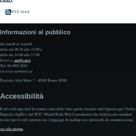
RSS feed
Informazioni al pubblico
dal lunedì al venerdì
dalle ore 08:30 alle 13:00 e
dalle ore 14:00 alle 17:00
Scrivi a:
urp@cnr.it
Tel: 06 4993 2019
(ricerca automatica)
Piazzale Aldo Moro, 7 - 00185 Roma (RM)
Accessibilità
Il sito web urp.cnr.it ha tenuto conto delle linee guida emanate dall’Agenzia per l’Italia
Digitale (AgID) e dal W3C (World Wide Web Consortium) che stabiliscono standard
tecnici per il web, inerenti sia i linguaggi di markup sia i protocolli di comunicazione.
vai alla pagina