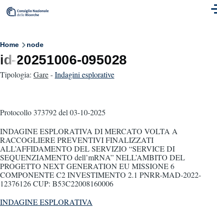
Skip to main content
M
Breadcrumb
Home
node
id-20251006-095028
Tipologia:
Gare
-
Indagini esplorative
Protocollo 373792
del 03-10-2025
INDAGINE ESPLORATIVA DI MERCATO VOLTA A
RACCOGLIERE PREVENTIVI FINALIZZATI
ALL’AFFIDAMENTO DEL SERVIZIO “SERVICE DI
SEQUENZIAMENTO dell’mRNA” NELL’AMBITO DEL
PROGETTO NEXT GENERATION EU MISSIONE 6
COMPONENTE C2 INVESTIMENTO 2.1 PNRR-MAD-2022-
12376126 CUP: B53C22008160006
INDAGINE ESPLORATIVA