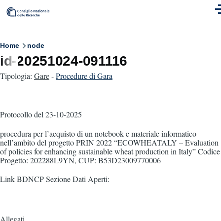
Skip to main content
M
Breadcrumb
Home
node
id-20251024-091116
Tipologia:
Gare
-
Procedure di Gara
Protocollo
del 23-10-2025
procedura per l’acquisto di un notebook e materiale informatico
nell’ambito del progetto PRIN 2022 “ECOWHEATALY – Evaluation
of policies for enhancing sustainable wheat production in Italy” Codice
Progetto: 202288L9YN, CUP: B53D23009770006
Link BDNCP Sezione Dati Aperti:
Allegati