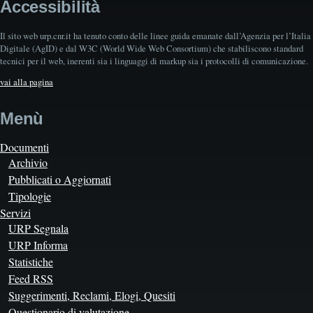
Accessibilità
Il sito web urp.cnr.it ha tenuto conto delle linee guida emanate dall’Agenzia per l’Italia
Digitale (AgID) e dal W3C (World Wide Web Consortium) che stabiliscono standard
tecnici per il web, inerenti sia i linguaggi di markup sia i protocolli di comunicazione.
vai alla pagina
Menù
Documenti
Archivio
Pubblicati o Aggiornati
Tipologie
Servizi
URP Segnala
URP Informa
Statistiche
Feed RSS
Suggerimenti, Reclami, Elogi, Quesiti
Questionario di valutazione