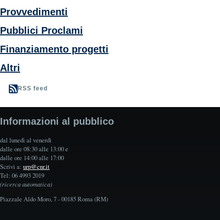
Provvedimenti
Pubblici Proclami
Finanziamento progetti
Altri
RSS feed
Informazioni al pubblico
dal lunedì al venerdì
dalle ore 08:30 alle 13:00 e
dalle ore 14:00 alle 17:00
Scrivi a:
urp@cnr.it
Tel: 06 4993 2019
(ricerca automatica)
Piazzale Aldo Moro, 7 - 00185 Roma (RM)