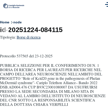
Skip to main content
M
Breadcrumb
Home
node
id-20251224-084115
Tipologia:
Borse di ricerca
Protocollo 537565
del 23-12-2025
PUBBLICA SELEZIONE PER IL CONFERIMENTO DI N. 1
BORSA DI RICERCA PER LAUREATI PER RICERCHE NEL
CAMPO DELL’AREA NEUROSCIENZE NELL’AMBITO DEL
PROGETTO “Role of Kctd20 gene in the pathogenesis of Phelan
McDermid syndrome”- Cariplo Telethon Alliance– Bando 2022
DSB.AD004.476 CUP B93C23001080007 DA USUFRUIRSI
PRESSO LA SEDE SECONDARIA DI MILANO SITA IN
VEDANO AL LAMBRO DELL’ISTITUTO DI NEUROSCIENZE
DEL CNR SOTTO LA RESPONSABILITÀ SCIENTIFICA
DELLA DOTT.SSA CHIARA VERPELLI