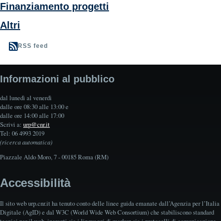
Finanziamento progetti
Altri
RSS feed
Informazioni al pubblico
dal lunedì al venerdì
dalle ore 08:30 alle 13:00 e
dalle ore 14:00 alle 17:00
Scrivi a:
urp@cnr.it
Tel: 06 4993 2019
(ricerca automatica)
Piazzale Aldo Moro, 7 - 00185 Roma (RM)
Accessibilità
Il sito web urp.cnr.it ha tenuto conto delle linee guida emanate dall’Agenzia per l’Italia
Digitale (AgID) e dal W3C (World Wide Web Consortium) che stabiliscono standard
tecnici per il web, inerenti sia i linguaggi di markup sia i protocolli di comunicazione.