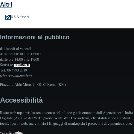
Altri
RSS feed
Informazioni al pubblico
dal lunedì al venerdì
dalle ore 08:30 alle 13:00 e
dalle ore 14:00 alle 17:00
Scrivi a:
urp@cnr.it
Tel: 06 4993 2019
(ricerca automatica)
Piazzale Aldo Moro, 7 - 00185 Roma (RM)
Accessibilità
Il sito web urp.cnr.it ha tenuto conto delle linee guida emanate dall’Agenzia per l’Italia
Digitale (AgID) e dal W3C (World Wide Web Consortium) che stabiliscono standard
tecnici per il web, inerenti sia i linguaggi di markup sia i protocolli di comunicazione.
vai alla pagina