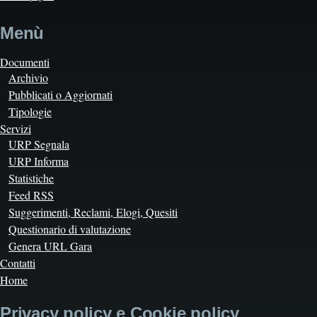
Menù
Documenti
Archivio
Pubblicati o Aggiornati
Tipologie
Servizi
URP Segnala
URP Informa
Statistiche
Feed RSS
Suggerimenti, Reclami, Elogi, Quesiti
Questionario di valutazione
Genera URL Gara
Contatti
Home
Privacy policy e Cookie policy