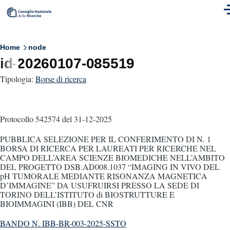
Skip to main content
M
Breadcrumb
Home
node
id-20260107-085519
Tipologia:
Borse di ricerca
Protocollo 542574
del 31-12-2025
PUBBLICA SELEZIONE PER IL CONFERIMENTO DI N. 1
BORSA DI RICERCA PER LAUREATI PER RICERCHE NEL
CAMPO DELL’AREA SCIENZE BIOMEDICHE NELL’AMBITO
DEL PROGETTO DSB.AD008.1037 “IMAGING IN VIVO DEL
pH TUMORALE MEDIANTE RISONANZA MAGNETICA
D’IMMAGINE” DA USUFRUIRSI PRESSO LA SEDE DI
TORINO DELL’ISTITUTO di BIOSTRUTTURE E
BIOIMMAGINI (IBB) DEL CNR
BANDO N. IBB-BR-003-2025-SSTO