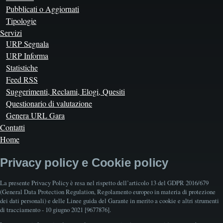
Pubblicati o Aggiornati
Tipologie
Servizi
URP Segnala
URP Informa
Statistiche
Feed RSS
Suggerimenti, Reclami, Elogi, Quesiti
Questionario di valutazione
Genera URL Gara
Contatti
Home
Privacy policy e Cookie policy
La presente Privacy Policy è resa nel rispetto dell’articolo 13 del GDPR 2016/679
(General Data Protection Regulation, Regolamento europeo in materia di protezione
dei dati personali) e delle Linee guida del Garante in merito a cookie e altri strumenti
di tracciamento - 10 giugno 2021 [9677876].