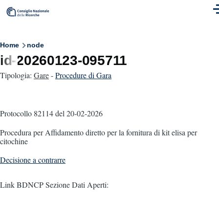
Skip to main content
M
Breadcrumb
Home
node
id-20260123-095711
Tipologia:
Gare
-
Procedure di Gara
Protocollo 82114
del 20-02-2026
Procedura per Affidamento diretto per la fornitura di kit elisa per
citochine
Decisione a contrarre
Link BDNCP Sezione Dati Aperti: